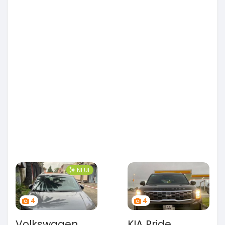
NEUF
4
4
Volkswagen
KIA Pride