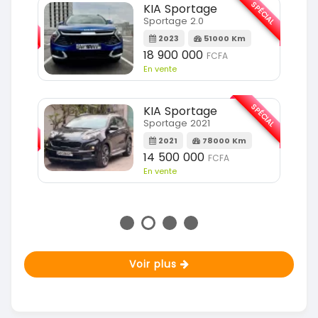
SPÉCIAL
KIA Sportage
SPÉCIAL
Sportage 2.0
2023
51000 Km
m
18 900 000
FCFA
En vente
SPÉCIAL
KIA Sportage
SPÉCIAL
Sportage 2021
2021
78000 Km
m
14 500 000
FCFA
En vente
Voir plus