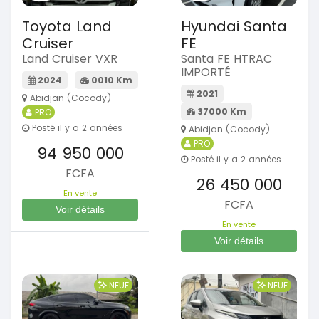
Toyota Land
Hyundai Santa
Cruiser
FE
Land Cruiser VXR
Santa FE HTRAC
IMPORTÉ
2024
0010 Km
2021
Abidjan (Cocody)
37000 Km
PRO
Posté il y a 2 années
Abidjan (Cocody)
PRO
94 950 000
Posté il y a 2 années
FCFA
26 450 000
En vente
FCFA
Voir détails
En vente
Voir détails
NEUF
NEUF