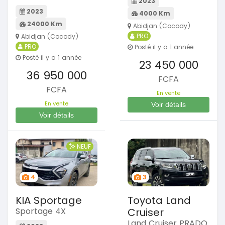
2023
2023
4000 Km
24000 Km
Abidjan (Cocody)
PRO
Abidjan (Cocody)
PRO
Posté il y a 1 année
Posté il y a 1 année
23 450 000
36 950 000
FCFA
FCFA
En vente
En vente
Voir détails
Voir détails
NEUF
4
3
KIA Sportage
Toyota Land
Sportage 4X
Cruiser
Land Cruiser PRADO