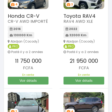
4
3
Honda CR-V
Toyota RAV4
CR-V AWD IMPORTÉ
RAV4 AWD XLE
2016
2022
130000 Km
32000 Km
Abidjan (Cocody)
Abidjan (Cocody)
PRO
PRO
Posté il y a 2 années
Posté il y a 2 années
11 750 000
21 950 000
FCFA
FCFA
En vente
En vente
Voir détails
Voir détails
3
4