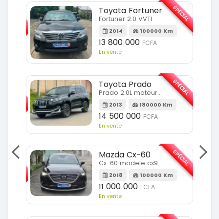
SPÉCIAL
SPÉCIAL
Toyota Fortuner
Fortuner 2.0 VVTI
m
2014
100000 Km
13 800 000
FCFA
En vente
SPÉCIAL
Toyota Prado
SPÉCIAL
Prado 2.0L moteur d4d
2013
180000 Km
14 500 000
FCFA
En vente
SPÉCIAL
Mazda Cx-60
SPÉCIAL
Cx-60 modele cx9 full option
2018
100000 Km
Km
11 000 000
FCFA
En vente