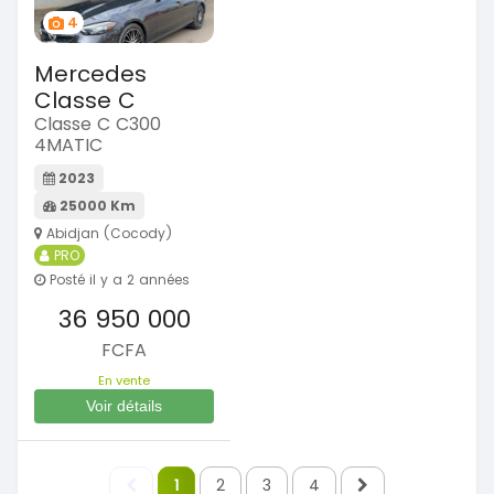
4
Mercedes
Classe C
Classe C C300
4MATIC
2023
25000 Km
Abidjan (Cocody)
PRO
Posté il y a 2 années
36 950 000
FCFA
En vente
Voir détails
1
2
3
4