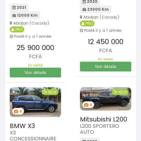
2020
2021
23000 Km
12000 Km
Abidjan (Cocody)
Abidjan (Cocody)
PRO
PRO
Posté il y a 1 année
Posté il y a 1 année
12 450 000
25 900 000
FCFA
FCFA
En vente
En vente
Voir détails
Voir détails
NEUF
NEUF
4
4
Mitsubishi L200
BMW X3
L200 SPORTERO
AUTO
X3
CONCESSIONNAIRE