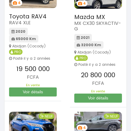
4
4
Toyota RAV4
Mazda MX
RAV4 XLE
MX CX30 SKYACTIV-
G
2020
2021
65000 Km
32000 Km
Abidjan (Cocody)
PRO
Abidjan (Cocody)
PRO
Posté il y a 2 années
Posté il y a 2 années
19 500 000
20 800 000
FCFA
FCFA
En vente
En vente
Voir détails
Voir détails
NEUF
NEUF
4