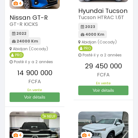
4
Hyundai Tucson
Nissan GT-R
Tucson HTRAC 1.6T
GT-R KICKS
2023
2022
4000 Km
24000 Km
Abidjan (Cocody)
PRO
Abidjan (Cocody)
PRO
Posté il y a 2 années
Posté il y a 2 années
29 450 000
14 900 000
FCFA
FCFA
En vente
En vente
Voir détails
Voir détails
NEUF
4
4