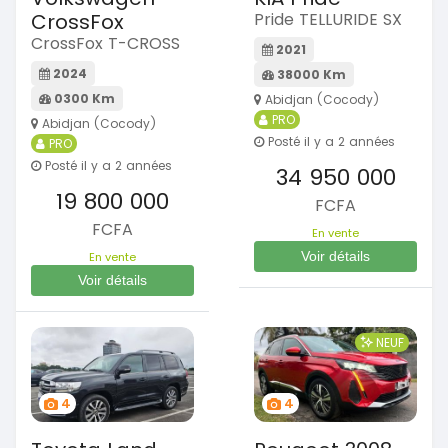
CrossFox
Pride TELLURIDE SX
CrossFox T-CROSS
2021
2024
38000 Km
0300 Km
Abidjan (Cocody)
PRO
Abidjan (Cocody)
Posté il y a 2 années
PRO
Posté il y a 2 années
34 950 000
19 800 000
FCFA
FCFA
En vente
Voir détails
En vente
Voir détails
NEUF
4
4