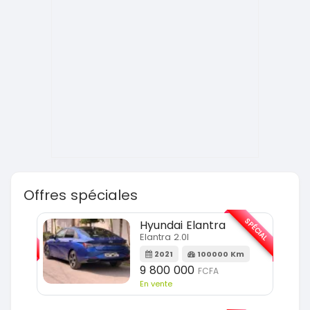
Offres spéciales
SPÉCIAL
SPÉCIAL
Hyundai Elantra
Elantra 2.0l
m
2021
100000 Km
9 800 000
FCFA
En vente