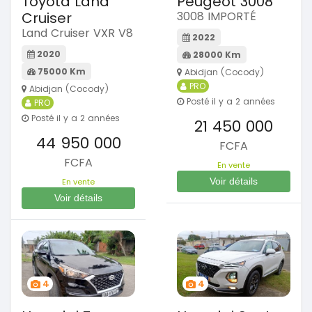
Toyota Land
Peugeot 3008
Cruiser
3008 IMPORTÉ
Land Cruiser VXR V8
2022
2020
28000 Km
75000 Km
Abidjan (Cocody)
PRO
Abidjan (Cocody)
Posté il y a 2 années
PRO
Posté il y a 2 années
21 450 000
44 950 000
FCFA
FCFA
En vente
Voir détails
En vente
Voir détails
4
4