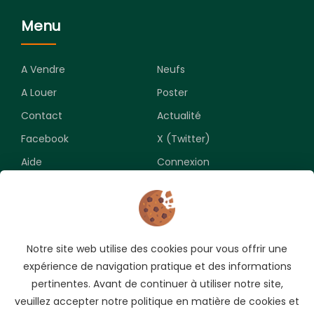
Menu
A Vendre
Neufs
A Louer
Poster
Contact
Actualité
Facebook
X (Twitter)
Aide
Connexion
Newsletter
Notre site web utilise des cookies pour vous offrir une
Souscrivez pour recevoir les meilleures opportunités.
expérience de navigation pratique et des informations
pertinentes. Avant de continuer à utiliser notre site,
veuillez accepter notre politique en matière de cookies et