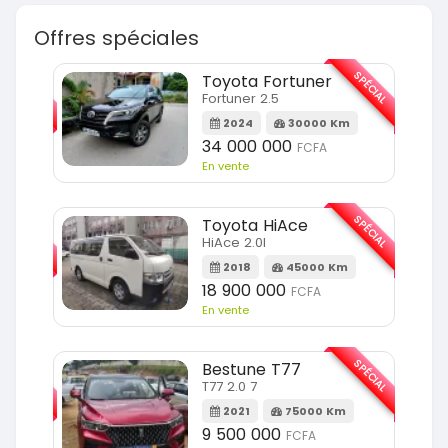
Offres spéciales
SPÉCIAL
SPÉCIAL
Toyota Fortuner
Fortuner 2.5
Km
2024
30000 Km
34 000 000
FCFA
En vente
SPÉCIAL
SPÉCIAL
Toyota HiAce
HiAce 2.0l
m
2018
45000 Km
18 900 000
FCFA
En vente
SPÉCIAL
SPÉCIAL
Bestune T77
T77 2.0 7
Km
2021
75000 Km
9 500 000
FCFA