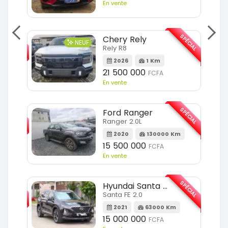
En vente
SPÉCIAL
SPÉCIAL
Chery Rely
NEUF
Rely R8
Km
2026
1 Km
21 500 000
FCFA
En vente
SPÉCIAL
SPÉCIAL
Ford Ranger
Ranger 2.0L
m
2020
130000 Km
15 500 000
FCFA
En vente
SPÉCIAL
SPÉCIAL
Hyundai Santa FE
Santa FE 2.0
Km
2021
63000 Km
15 000 000
FCFA