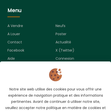
Menu
A Vendre
Neufs
A Louer
Poster
Contact
Actualité
Facebook
X (Twitter)
Aide
Connexion
Newsletter
Notre site web utilise des cookies pour vous offrir une
Souscrivez pour recevoir les meilleures opportunités.
expérience de navigation pratique et des informations
pertinentes. Avant de continuer à utiliser notre site,
veuillez accepter notre politique en matière de cookies et