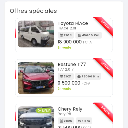
Offres spéciales
SPÉCIAL
SPÉCIAL
Toyota HiAce
HiAce 2.0l
m
2018
45000 Km
18 900 000
FCFA
En vente
SPÉCIAL
SPÉCIAL
Bestune T77
T77 2.0 7
Km
2021
75000 Km
9 500 000
FCFA
En vente
SPÉCIAL
SPÉCIAL
Chery Rely
NEUF
Rely R8
Km
2026
1 Km
21 500 000
FCFA