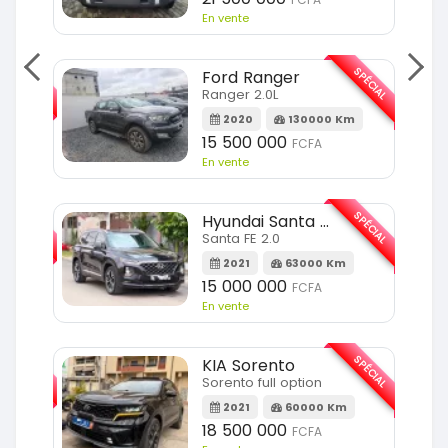
En vente
SPÉCIAL
SPÉCIAL
Ford Ranger
Ranger 2.0L
m
2020
130000 Km
15 500 000
FCFA
En vente
SPÉCIAL
SPÉCIAL
Hyundai Santa FE
Santa FE 2.0
Km
2021
63000 Km
15 000 000
FCFA
En vente
SPÉCIAL
SPÉCIAL
KIA Sorento
Sorento full option
Km
2021
60000 Km
18 500 000
FCFA