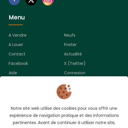
Menu
A Vendre
Neufs
A Louer
Poster
Contact
Actualité
Facebook
X (Twitter)
Aide
Connexion
Newsletter
Notre site web utilise des cookies pour vous offrir une
Souscrivez pour recevoir les meilleures opportunités.
expérience de navigation pratique et des informations
pertinentes. Avant de continuer à utiliser notre site,