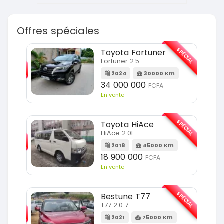
Offres spéciales
SPÉCIAL
SPÉCIAL
Toyota Fortuner
Fortuner 2.5
Km
2024
30000 Km
34 000 000
FCFA
En vente
SPÉCIAL
SPÉCIAL
Toyota HiAce
HiAce 2.0l
m
2018
45000 Km
18 900 000
FCFA
En vente
SPÉCIAL
SPÉCIAL
Bestune T77
T77 2.0 7
Km
2021
75000 Km