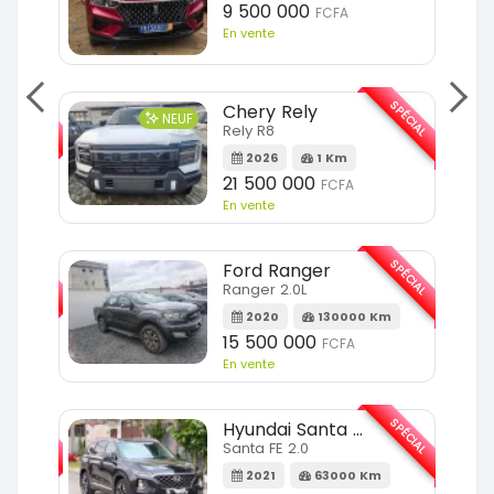
9 500 000
FCFA
En vente
SPÉCIAL
SPÉCIAL
Chery Rely
NEUF
Rely R8
Km
2026
1 Km
21 500 000
FCFA
En vente
SPÉCIAL
SPÉCIAL
Ford Ranger
Ranger 2.0L
m
2020
130000 Km
15 500 000
FCFA
En vente
SPÉCIAL
SPÉCIAL
Hyundai Santa FE
Santa FE 2.0
Km
2021
63000 Km