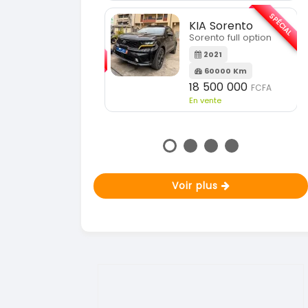
En vente
SPÉCIAL
KIA Sorento
SPÉ
Sorento full option
KIA Sportage
Sportage 2021
2021
60000 Km
2021
18 500 000
FCFA
78000 Km
En vente
14 500 000
FCFA
En vente
Voir plus