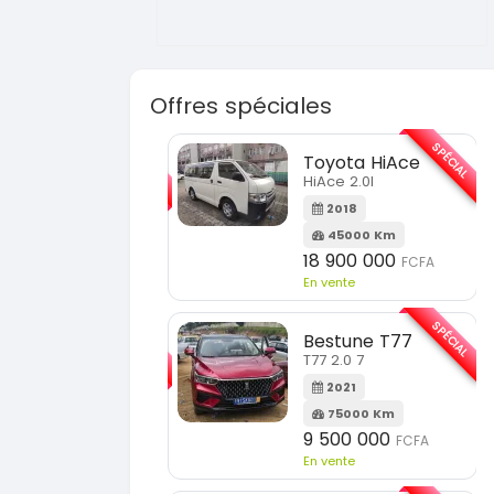
Offres spéciales
SPÉCIAL
SPÉ
Toyota HiAce
Hyundai Elantra
HiAce 2.0l
Elantra 2.0l
2018
2021
45000 Km
100000 Km
18 900 000
9 800 000
FCFA
FCFA
En vente
En vente
SPÉCIAL
SPÉ
Bestune T77
Toyota Fortuner
T77 2.0 7
Fortuner 2.0 VVTI
2021
2014
75000 Km
100000 Km
9 500 000
13 800 000
FCFA
FCFA
En vente
En vente