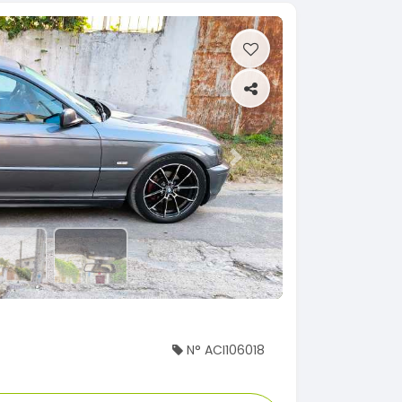
Next
N° ACI106018