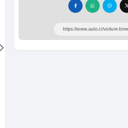
CIAL
Hilux 2017
To
Pra
2017
93000 Km
14 500 000
FCFA
En vente
15
En 
SPÉCIAL
Mitsubishi L200
CIAL
L200 sportero
Ho
CR
2021
76000 Km
18 500 000
FCFA
En vente
18
En 
SPÉCIAL
KIA Sportage
CIAL
Sportage x-line
To
Pr
2024
10000 Km
22 800 000
FCFA
En vente
16