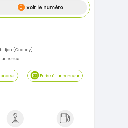
Voir le numéro
bidjan (Cocody)
1 annonce
nnonceur
Ecrire à l'annonceur