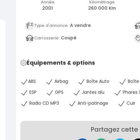
Année
Kilométrage
2001
260 000 Km
A vendre
Type d'annonce :
Coupé
Carrosserie :
CIAL
SPÉCIAL
Suzuki Vitara
Vitara modele glx
2019
Équipements & options
85000 Km
9 300 000
37
FCFA
En vente
En 
ABS
Airbag
Boîte Auto
Boîte 
ESP
GPS
Jantes alu
Phares 
CIAL
SPÉCIAL
Toyota Land Cruiser
NEUF
Land Cruiser vxr LC300
Paj
Radio CD MP3
Anti-patinage
Cuir
2026
1 Km
105 000 000
FCFA
En vente
7 
Partagez cette
En 
SPÉCIAL
Toyota Hilux