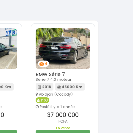
4
BMW Série 7
Série 7 4.0 moteur
00 Km
2018
45000 Km
Abidjan (Cocody)
PRO
e
Posté il y a 1 année
00
37 000 000
FCFA
En vente