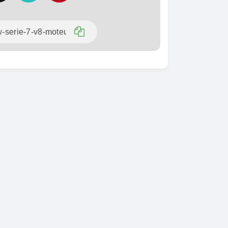
SPÉCIAL
KIA Sorento
SPÉCIAL
Sorento full option
CX-5
 sport
2021
60000 Km
18 500 000
0 Km
FCFA
En vente
000
FCFA