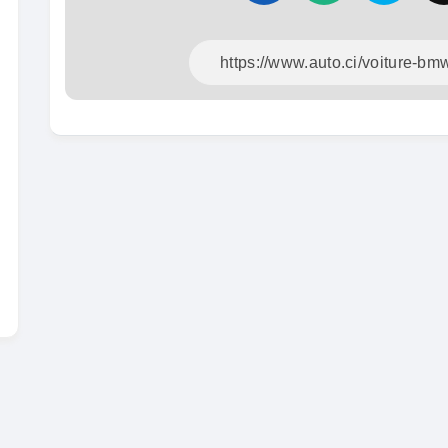
En vente
SPÉCIAL
Dacia Dokker
Dokker 1.6
Mazda 
CX-5 2.0
2014
100000 Km
2015
3 800 000
FCFA
10000
En vente
8 900 
En vente