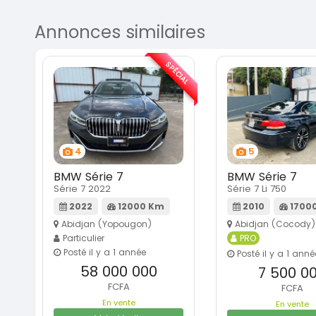
Annonces similaires
SPÉCIAL
4
5
BMW Série 7
BMW Série 7
Série 7 2022
Série 7 Li 750
2022
12000 Km
2010
1700
Abidjan (Yopougon)
Abidjan (Cocody)
Particulier
PRO
Posté il y a 1 année
Posté il y a 1 anné
58 000 000
7 500 0
FCFA
FCFA
En vente
En vente