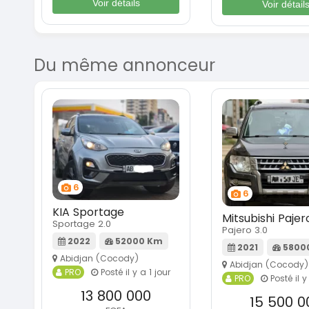
Voir détails
Voir détail
Du même annonceur
6
6
KIA Sportage
Mitsubishi Pajer
Sportage 2.0
Pajero 3.0
2022
52000 Km
2021
5800
Abidjan (Cocody)
Abidjan (Cocody)
PRO
Posté il y a 1 jour
PRO
Posté il y
13 800 000
15 500 0