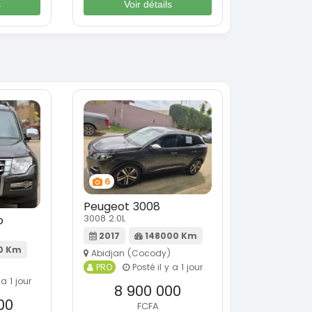
s
Voir détails
6
Peugeot 3008
3008 2.0L
o
2017
148000 Km
0 Km
Abidjan (Cocody)
PRO
Posté il y a 1 jour
 a 1 jour
8 900 000
00
FCFA