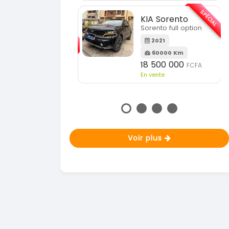
En vente
SPÉCIAL
KIA Sorento
SPÉCIAL
orento full option
KIA Sportage
Sportage 2021
2021
60000 Km
2021
18 500 000
FCFA
78000 Km
n vente
14 500 000
FCFA
En vente
Voir plus