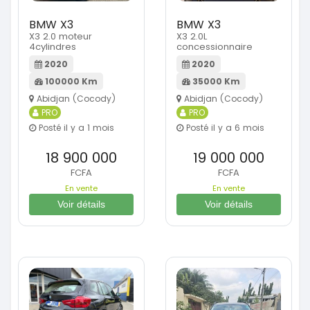
BMW X3
BMW X3
X3 2.0 moteur
X3 2.0L
4cylindres
concessionnaire
2020
2020
100000 Km
35000 Km
Abidjan (Cocody)
Abidjan (Cocody)
PRO
PRO
Posté il y a 1 mois
Posté il y a 6 mois
18 900 000
19 000 000
FCFA
FCFA
En vente
En vente
Voir détails
Voir détails