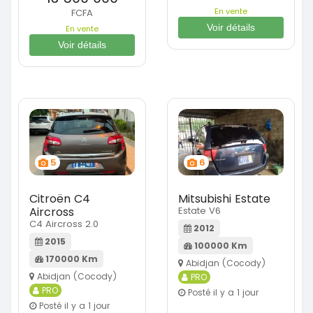
En vente
FCFA
Voir détails
En vente
Voir détails
5
6
Citroën C4
Mitsubishi Estate
Aircross
Estate V6
C4 Aircross 2.0
2012
2015
100000 Km
170000 Km
Abidjan (Cocody)
Abidjan (Cocody)
PRO
PRO
Posté il y a 1 jour
Posté il y a 1 jour