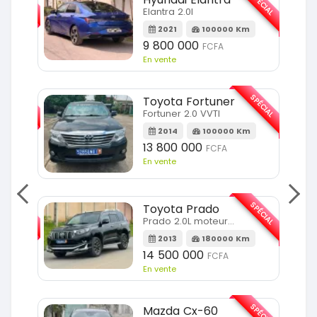
SPÉCIAL
Elantra 2.0l
m
2021
100000 Km
9 800 000
FCFA
En vente
SPÉCIAL
SPÉCIAL
Toyota Fortuner
Fortuner 2.0 VVTI
m
2014
100000 Km
13 800 000
FCFA
En vente
SPÉCIAL
SPÉCIAL
Toyota Prado
Prado 2.0L moteur d4d
2013
180000 Km
14 500 000
FCFA
En vente
SPÉCIAL
SPÉCIAL
Mazda Cx-60