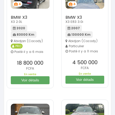
4
4
BMW X3
BMW X3
X3 2.0L
X3 E83 3.0i
2020
2007
83000 Km
130000 Km
Abidjan (Cocody)
Abidjan (Cocody)
PRO
Particulier
Posté il y a 11 mois
Posté il y a 6 mois
4 500 000
18 800 000
FCFA
FCFA
En vente
En vente
Voir détails
Voir détails