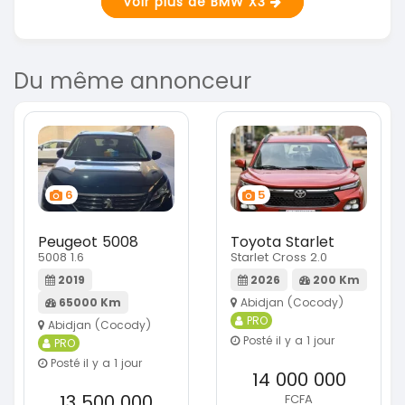
Voir plus de BMW X3
Du même annonceur
6
5
Peugeot 5008
Toyota Starlet
5008 1.6
Starlet Cross 2.0
2019
2026
200 Km
65000 Km
Abidjan (Cocody)
PRO
Abidjan (Cocody)
Posté il y a 1 jour
PRO
Posté il y a 1 jour
14 000 000
13 500 000
FCFA