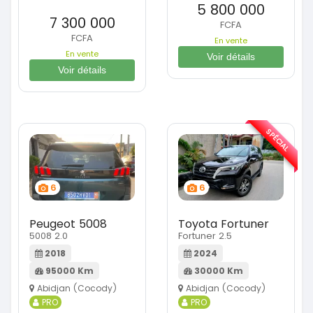
5 800 000
7 300 000
FCFA
FCFA
En vente
En vente
Voir détails
Voir détails
SPÉCIAL
6
6
Peugeot 5008
Toyota Fortuner
5008 2.0
Fortuner 2.5
2018
2024
95000 Km
30000 Km
Abidjan (Cocody)
Abidjan (Cocody)
PRO
PRO