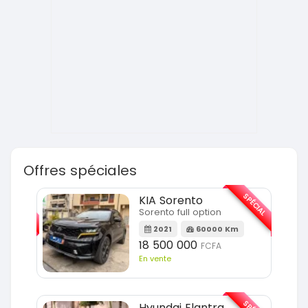
Offres spéciales
SPÉCIAL
SPÉCIAL
KIA Sorento
Sorento full option
m
2021
60000 Km
18 500 000
FCFA
En vente
SPÉCIAL
Hyundai Elantra