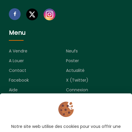
Menu
A Vendre
Neufs
A Louer
Poster
Contact
Actualité
Facebook
X (Twitter)
Aide
Connexion
Newsletter
Notre site web utilise des cookies pour vous offrir une
Souscrivez pour recevoir les meilleures opportunités.