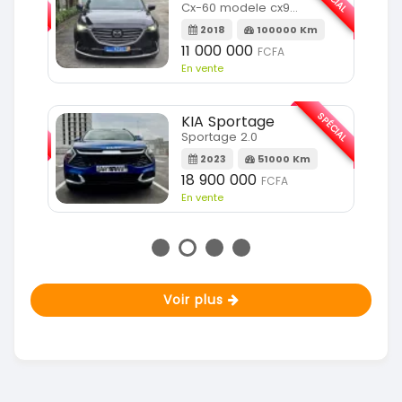
Cx-60 modele cx9 full option
Km
2018
100000 Km
11 000 000
FCFA
En vente
SPÉCIAL
SPÉCIAL
KIA Sportage
Sportage 2.0
m
2023
51000 Km
18 900 000
FCFA
En vente
Voir plus