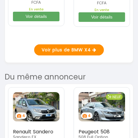
FCFA
FCFA
En vente
En vente
Voir détails
Voir détails
Voir plus de BMW X4
Du même annonceur
NEUF
4
4
Renault Sandero
Peugeot 508
Sandero EX
508 Full Option