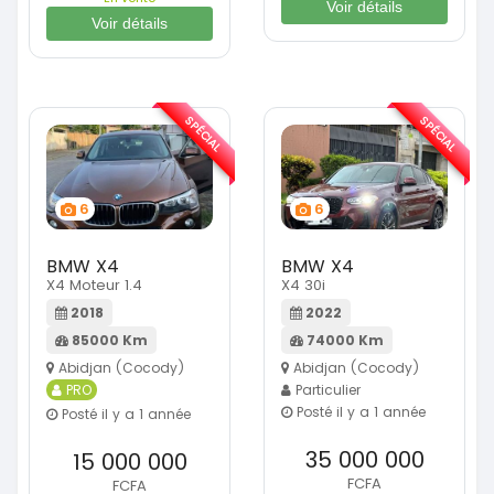
Voir détails
Voir détails
SPÉCIAL
SPÉCIAL
6
6
BMW X4
BMW X4
X4 Moteur 1.4
X4 30i
2018
2022
85000 Km
74000 Km
Abidjan (Cocody)
Abidjan (Cocody)
PRO
Particulier
Posté il y a 1 année
Posté il y a 1 année
35 000 000
15 000 000
FCFA
FCFA