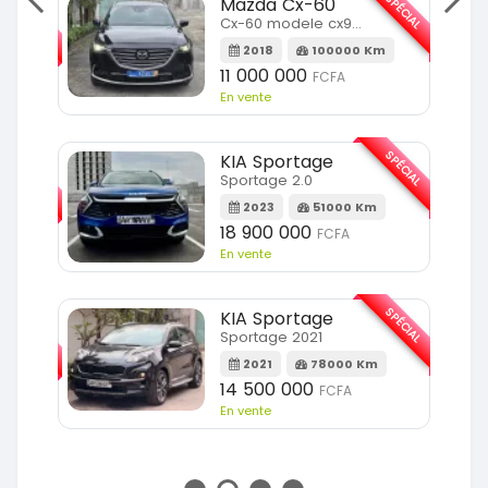
SPÉCIAL
Mazda Cx-60
SPÉCIAL
Cx-60 modele cx9 full option
2018
100000 Km
Km
11 000 000
FCFA
En vente
SPÉCIAL
KIA Sportage
SPÉCIAL
Sportage 2.0
2023
51000 Km
m
18 900 000
FCFA
En vente
SPÉCIAL
KIA Sportage
SPÉCIAL
Sportage 2021
2021
78000 Km
m
14 500 000
FCFA
En vente