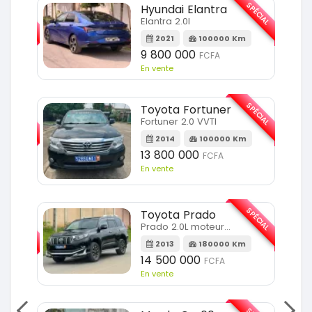
SPÉCIAL
SPÉCIAL
Hyundai Elantra
Elantra 2.0l
m
2021
100000 Km
9 800 000
FCFA
En vente
SPÉCIAL
SPÉCIAL
Toyota Fortuner
Fortuner 2.0 VVTI
m
2014
100000 Km
13 800 000
FCFA
En vente
SPÉCIAL
Toyota Prado
SPÉCIAL
Prado 2.0L moteur d4d
2013
180000 Km
14 500 000
FCFA
En vente