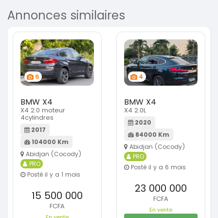
Annonces similaires
6
4
BMW X4
BMW X4
X4 2.0 moteur
X4 2.0L
4cylindres
2020
2017
84000 Km
104000 Km
Abidjan (Cocody)
Abidjan (Cocody)
PRO
PRO
Posté il y a 6 mois
Posté il y a 1 mois
23 000 000
15 500 000
FCFA
FCFA
En vente
En vente