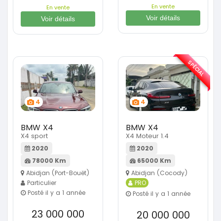
En vente
En vente
Voir détails
Voir détails
SPÉCIAL
4
4
BMW X4
BMW X4
X4 sport
X4 Moteur 1.4
2020
2020
78000 Km
65000 Km
Abidjan (Port-Bouët)
Abidjan (Cocody)
Particulier
PRO
Posté il y a 1 année
Posté il y a 1 année
23 000 000
20 000 000