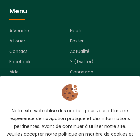
Menu
A Vendre
Neufs
A Louer
Poster
Contact
Actualité
Facebook
X (Twitter)
Aide
Connexion
Newsletter
Notre site web utilise des cookies pour vous offrir une
Souscrivez pour recevoir les meilleures opportunités.
expérience de navigation pratique et des informations
pertinentes. Avant de continuer à utiliser notre site,
veuillez accepter notre politique en matière de cookies et