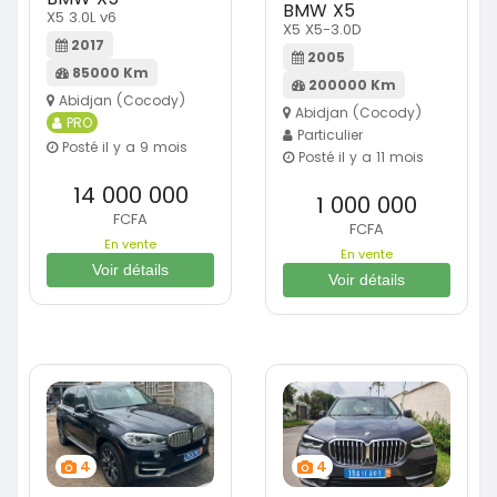
BMW X5
X5 3.0L v6
X5 X5-3.0D
2017
2005
85000 Km
200000 Km
Abidjan (Cocody)
Abidjan (Cocody)
PRO
Particulier
Posté il y a 9 mois
Posté il y a 11 mois
14 000 000
1 000 000
FCFA
FCFA
En vente
En vente
Voir détails
Voir détails
4
4