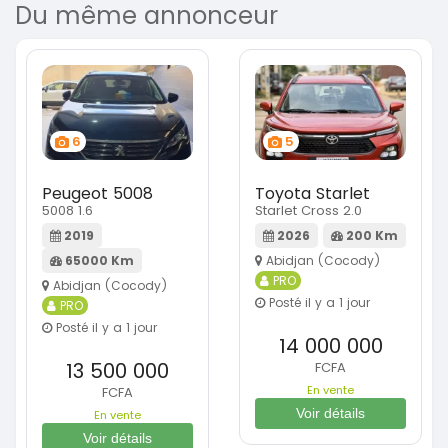
Du même annonceur
6
5
Peugeot 5008
Toyota Starlet
5008 1.6
Starlet Cross 2.0
2019
2026
200 Km
65000 Km
Abidjan (Cocody)
PRO
Abidjan (Cocody)
Posté il y a 1 jour
PRO
Posté il y a 1 jour
14 000 000
13 500 000
FCFA
En vente
FCFA
Voir détails
En vente
Voir détails