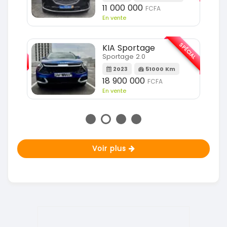
11 000 000
FCFA
En vente
SPÉCIAL
SPÉCIAL
KIA Sportage
Sportage 2.0
m
2023
51000 Km
18 900 000
FCFA
En vente
Voir plus