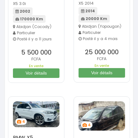
X5 2014
X5 3.0i
2014
2002
20000 Km
170000 Km
Abidjan (Yopougon)
Abidjan (Cocody)
Particulier
Particulier
Posté il y a 4 mois
Posté il y a 11 jours
25 000 000
5 500 000
FCFA
FCFA
En vente
En vente
Voir détails
Voir détails
4
4
BMW X5