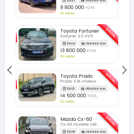
2021
100000 Km
9 800 000
FCFA
En vente
SPÉCIAL
SPÉCIAL
Toyota Fortuner
Fortuner 2.0 VVTI
m
2014
100000 Km
13 800 000
FCFA
En vente
SPÉCIAL
SPÉCIAL
Toyota Prado
Prado 2.0L moteur d4d
2013
180000 Km
14 500 000
FCFA
En vente
SPÉCIAL
SPÉCIAL
Mazda Cx-60
Cx-60 modele cx9 full option
Km
2018
100000 Km