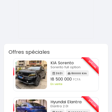
Offres spéciales
SPÉCIAL
SPÉCIAL
KIA Sorento
Sorento full option
m
2021
60000 Km
18 500 000
FCFA
En vente
SPÉCIAL
SPÉCIAL
Hyundai Elantra
Elantra 2.0l
m