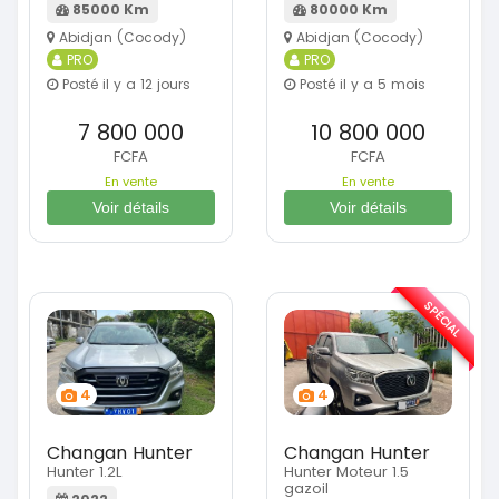
85000 Km
80000 Km
Abidjan (Cocody)
Abidjan (Cocody)
PRO
PRO
Posté il y a 12 jours
Posté il y a 5 mois
7 800 000
10 800 000
FCFA
FCFA
En vente
En vente
Voir détails
Voir détails
SPÉCIAL
4
4
Changan Hunter
Changan Hunter
Hunter 1.2L
Hunter Moteur 1.5
gazoil