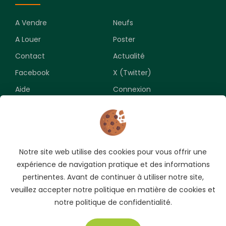
A Vendre
Neufs
A Louer
Poster
Contact
Actualité
Facebook
X (Twitter)
Aide
Connexion
Newsletter
Notre site web utilise des cookies pour vous offrir une
Souscrivez pour recevoir les meilleures opportunités.
expérience de navigation pratique et des informations
pertinentes. Avant de continuer à utiliser notre site,
veuillez accepter notre politique en matière de cookies et
notre politique de confidentialité.