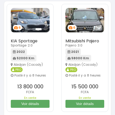
6
6
KIA Sportage
Mitsubishi Pajero
Sportage 2.0
Pajero 3.0
2022
2021
52000 Km
58000 Km
Abidjan (Cocody)
Abidjan (Cocody)
PRO
PRO
Posté il y a 8 heures
Posté il y a 8 heures
13 800 000
15 500 000
FCFA
FCFA
En vente
En vente
Voir détails
Voir détails