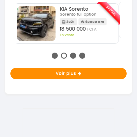
SPÉCIAL
KIA Sportage
SPÉCIAL
Sportage 2021
2021
78000 Km
m
14 500 000
FCFA
En vente
Voir plus