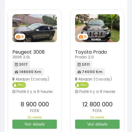
6
5
Peugeot 3008
Toyota Prado
3008 2.0L
Prado 2.0
2017
2011
148000 Km
74000 Km
Abidjan (Cocody)
Abidjan (Cocody)
PRO
PRO
Posté il y a 8 heures
Posté il y a 8 heures
8 900 000
12 800 000
FCFA
FCFA
En vente
En vente
Voir détails
Voir détails