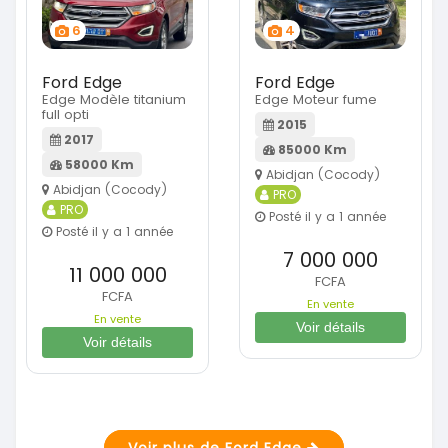
6
4
Ford Edge
Ford Edge
Edge Modèle titanium
Edge Moteur fume
full opti
2015
2017
85000 Km
58000 Km
Abidjan (Cocody)
Abidjan (Cocody)
PRO
PRO
Posté il y a 1 année
Posté il y a 1 année
7 000 000
11 000 000
FCFA
FCFA
En vente
En vente
Voir détails
Voir détails