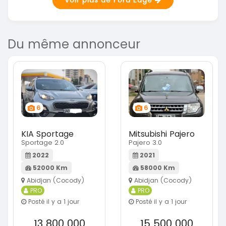
Voir plus de Ford Edge
Du même annonceur
6
6
KIA Sportage
Mitsubishi Pajero
Sportage 2.0
Pajero 3.0
2022
2021
52000 Km
58000 Km
Abidjan (Cocody)
Abidjan (Cocody)
PRO
PRO
Posté il y a 1 jour
Posté il y a 1 jour
13 800 000
15 500 000