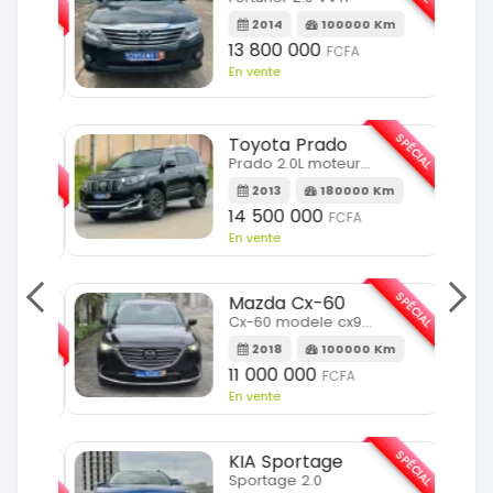
m
2014
100000 Km
13 800 000
FCFA
En vente
SPÉCIAL
Toyota Prado
SPÉCIAL
Prado 2.0L moteur d4d
2013
180000 Km
14 500 000
FCFA
En vente
SPÉCIAL
Mazda Cx-60
SPÉCIAL
Cx-60 modele cx9 full option
2018
100000 Km
Km
11 000 000
FCFA
En vente
SPÉCIAL
KIA Sportage
SPÉCIAL
Sportage 2.0