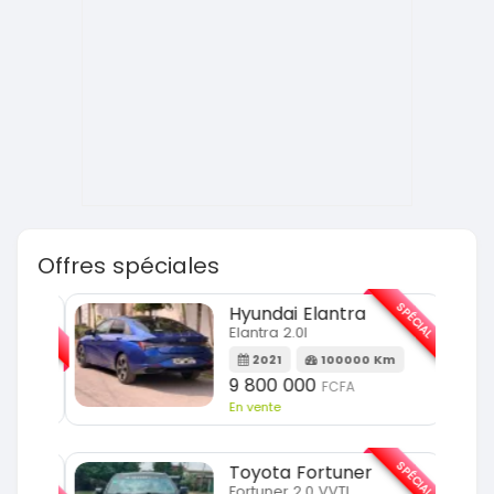
Offres spéciales
SPÉCIAL
SPÉCIAL
Hyundai Elantra
Elantra 2.0l
m
2021
100000 Km
9 800 000
FCFA
En vente
SPÉCIAL
SPÉCIAL
Toyota Fortuner
Fortuner 2.0 VVTI