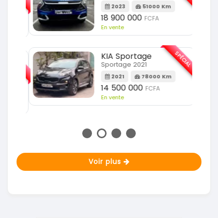
2023
51000 Km
m
18 900 000
FCFA
En vente
SPÉCIAL
KIA Sportage
SPÉCIAL
Sportage 2021
2021
78000 Km
m
14 500 000
FCFA
En vente
Voir plus