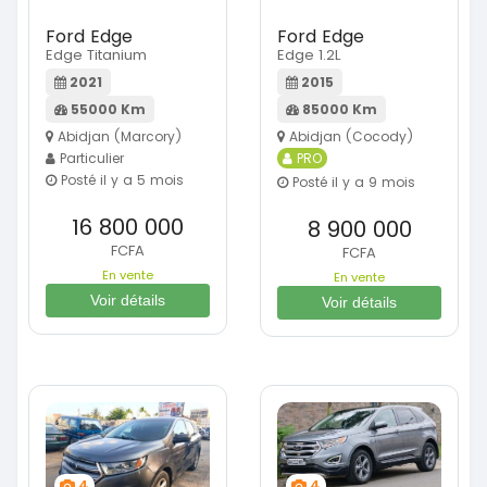
Ford Edge
Ford Edge
Edge Titanium
Edge 1.2L
2021
2015
55000 Km
85000 Km
Abidjan (Marcory)
Abidjan (Cocody)
Particulier
PRO
Posté il y a 5 mois
Posté il y a 9 mois
16 800 000
8 900 000
FCFA
FCFA
En vente
En vente
Voir détails
Voir détails
4
4