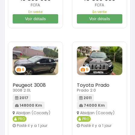
FCFA
FCFA
En vente
En vente
Voir détails
Voir détails
6
5
Peugeot 3008
Toyota Prado
3008 2.0L
Prado 2.0
2017
2011
148000 Km
74000 Km
Abidjan (Cocody)
Abidjan (Cocody)
PRO
PRO
Posté il y a 1 jour
Posté il y a 1 jour