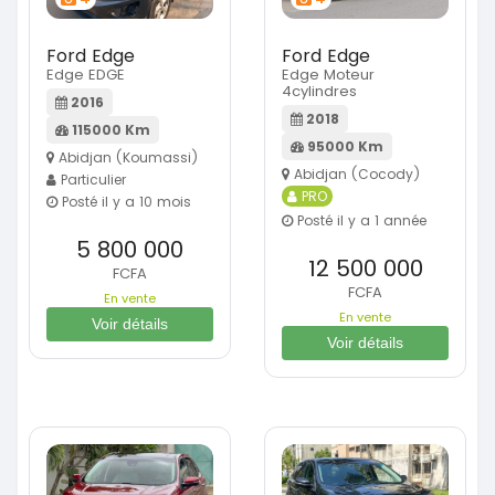
Ford Edge
Ford Edge
Edge EDGE
Edge Moteur
4cylindres
2016
2018
115000 Km
95000 Km
Abidjan (Koumassi)
Abidjan (Cocody)
Particulier
PRO
Posté il y a 10 mois
Posté il y a 1 année
5 800 000
12 500 000
FCFA
FCFA
En vente
En vente
Voir détails
Voir détails