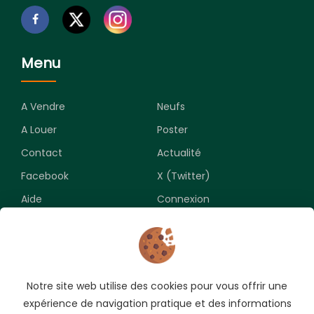
Menu
A Vendre
Neufs
A Louer
Poster
Contact
Actualité
Facebook
X (Twitter)
Aide
Connexion
Newsletter
Notre site web utilise des cookies pour vous offrir une
Souscrivez pour recevoir les meilleures opportunités.
expérience de navigation pratique et des informations