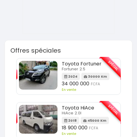
Offres spéciales
SPÉCIAL
SPÉCIAL
KIA Sorento
Sorento full option
Km
2021
60000 Km
18 500 000
FCFA
En vente
SPÉCIAL
SPÉCIAL
Hyundai Elantra
Elantra 2.0l
Km
2021
100000 Km
9 800 000
FCFA