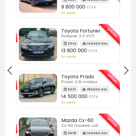
9 800 000
FCFA
En vente
SPÉCIAL
SPÉCIAL
Toyota Fortuner
Fortuner 2.0 VVTI
m
2014
100000 Km
13 800 000
FCFA
En vente
SPÉCIAL
SPÉCIAL
Toyota Prado
Prado 2.0L moteur d4d
2013
180000 Km
14 500 000
FCFA
En vente
SPÉCIAL
SPÉCIAL
Mazda Cx-60
Cx-60 modele cx9 full option
Km
2018
100000 Km