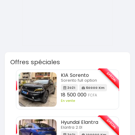
Offres spéciales
SPÉCIAL
SPÉCIAL
KIA Sorento
Sorento full option
m
2021
60000 Km
18 500 000
FCFA
En vente
SPÉCIAL
SPÉCIAL
Hyundai Elantra
Elantra 2.0l
m
2021
100000 Km