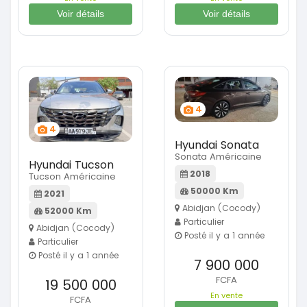
Voir détails
Voir détails
4
4
Hyundai Sonata
Sonata Américaine
Hyundai Tucson
2018
Tucson Américaine
50000 Km
2021
Abidjan (Cocody)
52000 Km
Particulier
Abidjan (Cocody)
Posté il y a 1 année
Particulier
Posté il y a 1 année
7 900 000
FCFA
19 500 000
En vente
FCFA