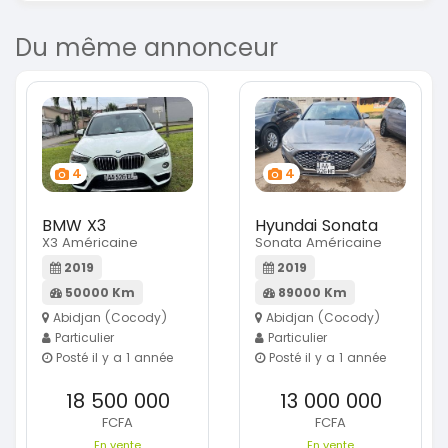
Du même annonceur
4
4
BMW X3
Hyundai Sonata
X3 Américaine
Sonata Américaine
2019
2019
50000 Km
89000 Km
Abidjan (Cocody)
Abidjan (Cocody)
Particulier
Particulier
Posté il y a 1 année
Posté il y a 1 année
18 500 000
13 000 000
FCFA
FCFA
En vente
En vente