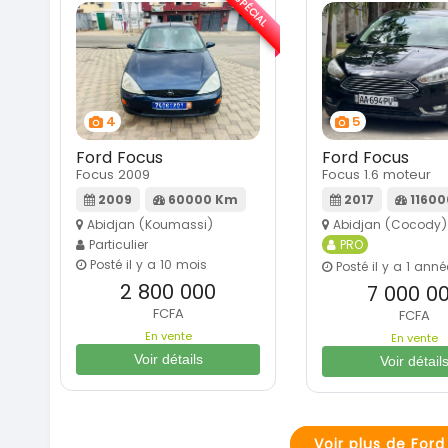
SPÉCIAL
4
5
Ford Focus
Ford Focus
Focus 2009
Focus 1.6 moteur
2009
60000 Km
2017
1160
Abidjan (Koumassi)
Abidjan (Cocody)
Particulier
PRO
Posté il y a 10 mois
Posté il y a 1 anné
2 800 000
7 000 0
FCFA
FCFA
En vente
En vente
Voir détails
Voir détail
Voir plus de For