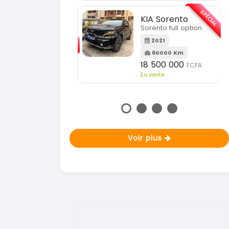
En vente
SPÉCIAL
KIA Sorento
SPÉCIAL
orento full option
KIA Sportage
Sportage 2021
2021
60000 Km
2021
18 500 000
FCFA
78000 Km
n vente
14 500 000
FCFA
En vente
Voir plus