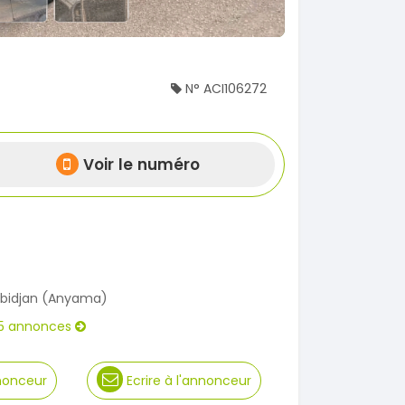
N° ACI106272
Voir le numéro
bidjan (Anyama)
5 annonces
nnonceur
Ecrire à l'annonceur