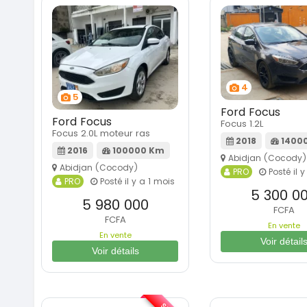
4
5
Ford Focus
Ford Focus
Focus 1.2L
Focus 2.0L moteur ras
2018
1400
2016
100000 Km
Abidjan (Cocody)
Abidjan (Cocody)
PRO
Posté il 
PRO
Posté il y a 1 mois
5 300 0
5 980 000
FCFA
FCFA
En vente
En vente
Voir détail
Voir détails