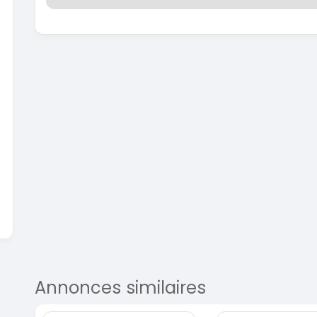
En vente
SPÉCIAL
Dacia Dokker
Dokker 1.6
Mazda 
CX-5 2.0
2014
100000 Km
2015
3 800 000
FCFA
10000
En vente
8 900 
En vente
Annonces similaires