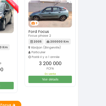
SPÉCIAL
3
Ford Focus
Focus phase 2
2005
200000 Km
00 Km
Abidjan (Bingerville)
Particulier
Posté il y a 1 année
3 200 000
e
00
FCFA
En vente
Voir détails
s
d Focus