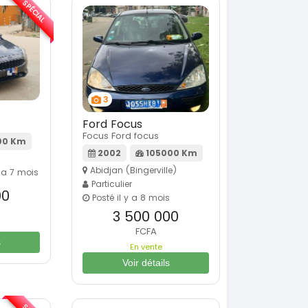
SPÉCIAL
3
Ford Focus
Focus Ford focus
00 Km
2002
105000 Km
Abidjan (Bingerville)
y a 7 mois
Particulier
00
Posté il y a 8 mois
3 500 000
FCFA
s
En vente
Voir détails