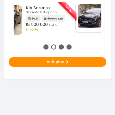
SPÉCIAL
KIA Sportage
SPÉCIAL
Sportage 2021
2021
78000 Km
m
14 500 000
FCFA
En vente
Voir plus