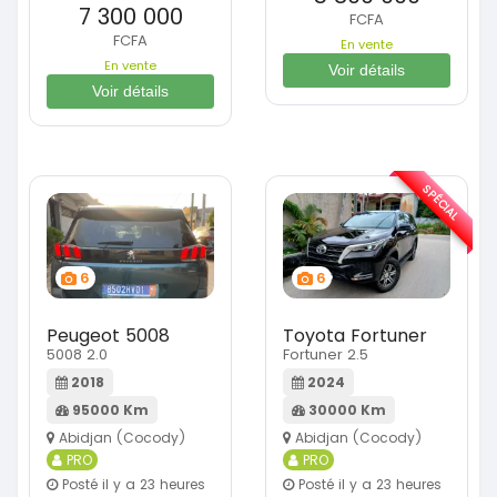
7 300 000
FCFA
FCFA
En vente
En vente
Voir détails
Voir détails
SPÉCIAL
6
6
Peugeot 5008
Toyota Fortuner
5008 2.0
Fortuner 2.5
2018
2024
95000 Km
30000 Km
Abidjan (Cocody)
Abidjan (Cocody)
PRO
PRO
Posté il y a 23 heures
Posté il y a 23 heures