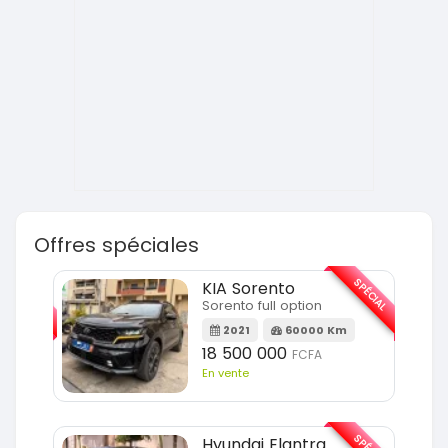
Offres spéciales
SPÉCIAL
SPÉCIAL
KIA Sorento
Sorento full option
m
2021
60000 Km
18 500 000
FCFA
En vente
SPÉCIAL
Hyundai Elantra