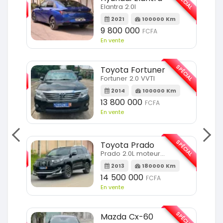
SPÉCIAL
Elantra 2.0l
m
2021
100000 Km
9 800 000
FCFA
En vente
SPÉCIAL
SPÉCIAL
Toyota Fortuner
Fortuner 2.0 VVTI
m
2014
100000 Km
13 800 000
FCFA
En vente
SPÉCIAL
SPÉCIAL
Toyota Prado
Prado 2.0L moteur d4d
2013
180000 Km
14 500 000
FCFA
En vente
SPÉCIAL
SPÉCIAL
Mazda Cx-60