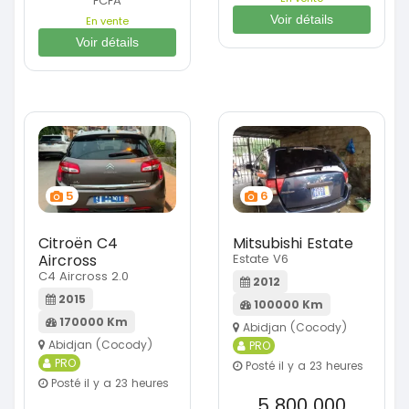
FCFA
Voir détails
En vente
Voir détails
5
6
Citroën C4
Mitsubishi Estate
Aircross
Estate V6
C4 Aircross 2.0
2012
2015
100000 Km
170000 Km
Abidjan (Cocody)
Abidjan (Cocody)
PRO
PRO
Posté il y a 23 heures
Posté il y a 23 heures
5 800 000