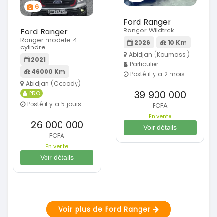
6
Ford Ranger
Ranger Wildtrak
Ford Ranger
Ranger modele 4
2026
10 Km
cylindre
Abidjan (Koumassi)
2021
Particulier
46000 Km
Posté il y a 2 mois
Abidjan (Cocody)
39 900 000
PRO
Posté il y a 5 jours
FCFA
En vente
26 000 000
Voir détails
FCFA
En vente
Voir détails
Voir plus de Ford Ranger