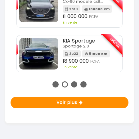
Cx-60 modele cx9 full option
Km
2018
100000 Km
11 000 000
FCFA
En vente
SPÉCIAL
SPÉCIAL
KIA Sportage
Sportage 2.0
m
2023
51000 Km
18 900 000
FCFA
En vente
Voir plus