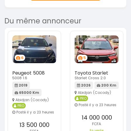
Du même annonceur
6
5
Peugeot 5008
Toyota Starlet
5008 1.6
Starlet Cross 2.0
2019
2026
200 Km
65000 Km
Abidjan (Cocody)
PRO
Abidjan (Cocody)
Posté il y a 23 heures
PRO
Posté il y a 23 heures
14 000 000
13 500 000
FCFA
En vente