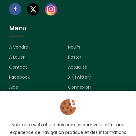
Menu
A Vendre
Neufs
A Louer
Poster
Contact
Actualité
Facebook
X (Twitter)
Aide
Connexion
Newsletter
Notre site web utilise des cookies pour vous offrir une
Souscrivez pour recevoir les meilleures opportunités.
expérience de navigation pratique et des informations