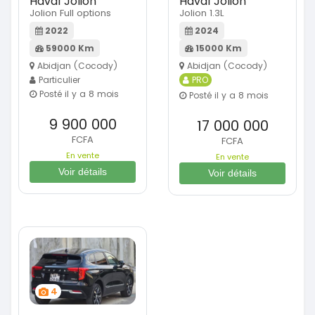
Haval Jolion
Haval Jolion
Jolion Full options
Jolion 1.3L
2022
2024
59000 Km
15000 Km
Abidjan (Cocody)
Abidjan (Cocody)
Particulier
PRO
Posté il y a 8 mois
Posté il y a 8 mois
9 900 000
17 000 000
FCFA
FCFA
En vente
En vente
Voir détails
Voir détails
4