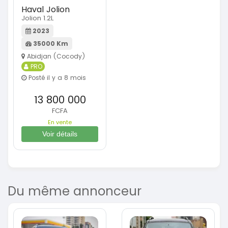
Haval Jolion
Jolion 1.2L
2023
35000 Km
Abidjan (Cocody)
PRO
Posté il y a 8 mois
13 800 000
FCFA
En vente
Voir détails
Du même annonceur