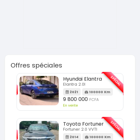
Offres spéciales
SPÉCIAL
SPÉCIAL
Hyundai Elantra
Elantra 2.0l
m
2021
100000 Km
9 800 000
FCFA
En vente
SPÉCIAL
SPÉCIAL
Toyota Fortuner
Fortuner 2.0 VVTI
m
2014
100000 Km