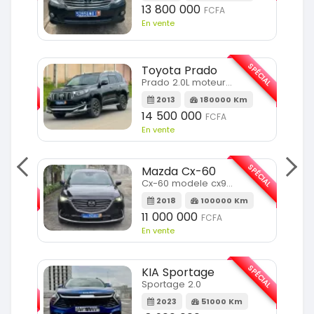
13 800 000
FCFA
En vente
SPÉCIAL
Toyota Prado
SPÉCIAL
Prado 2.0L moteur d4d
2013
180000 Km
14 500 000
FCFA
En vente
SPÉCIAL
Mazda Cx-60
SPÉCIAL
Cx-60 modele cx9 full option
2018
100000 Km
Km
11 000 000
FCFA
En vente
SPÉCIAL
KIA Sportage
SPÉCIAL
Sportage 2.0
2023
51000 Km
m