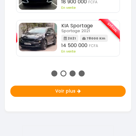
18 900 000
FCFA
En vente
SPÉCIAL
KIA Sportage
SPÉCIAL
Sportage 2021
2021
78000 Km
m
14 500 000
FCFA
En vente
Voir plus