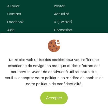
A Louer
Poster
Contact
Actualité
Facebook
X (Twitter)
Aide
Connexion
Newsletter
Notre site web utilise des cookies pour vous offrir une
Souscrivez pour recevoir les meilleures opportunités.
expérience de navigation pratique et des informations
pertinentes. Avant de continuer à utiliser notre site,
veuillez accepter notre politique en matière de cookies et
notre politique de confidentialité.
Accepter
Besoin d'aide ?
Copyright © 2009-2026 AUTO.CI. Tous droits réservés