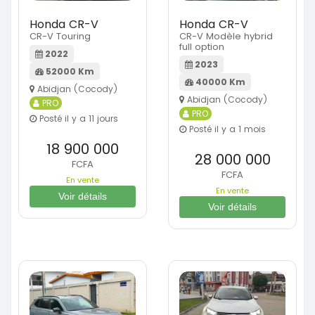
Honda CR-V
Honda CR-V
CR-V Touring
CR-V Modèle hybrid
full option
2022
2023
52000 Km
40000 Km
Abidjan (Cocody)
Abidjan (Cocody)
PRO
PRO
Posté il y a 11 jours
Posté il y a 1 mois
18 900 000
28 000 000
FCFA
FCFA
En vente
En vente
Voir détails
Voir détails