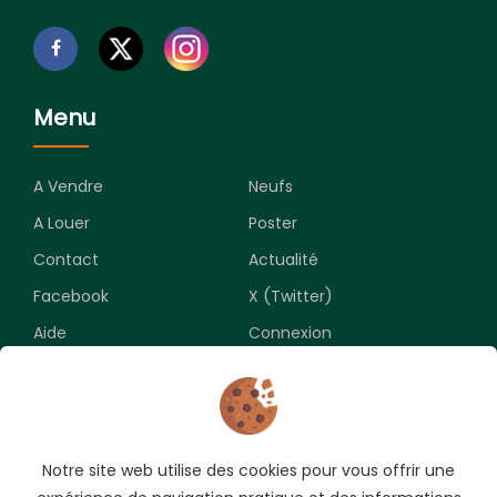
Menu
A Vendre
Neufs
A Louer
Poster
Contact
Actualité
Facebook
X (Twitter)
Aide
Connexion
Newsletter
Notre site web utilise des cookies pour vous offrir une
Souscrivez pour recevoir les meilleures opportunités.