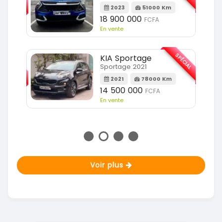
2023
51000 Km
m
18 900 000
FCFA
En vente
SPÉCIAL
KIA Sportage
SPÉCIAL
Sportage 2021
2021
78000 Km
m
14 500 000
FCFA
En vente
Voir plus