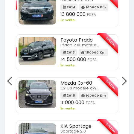
m
2014
100000 Km
13 800 000
FCFA
En vente
SPÉCIAL
Toyota Prado
SPÉCIAL
Prado 2.0L moteur d4d
2013
180000 Km
14 500 000
FCFA
En vente
SPÉCIAL
Mazda Cx-60
SPÉCIAL
Cx-60 modele cx9 full option
2018
100000 Km
Km
11 000 000
FCFA
En vente
SPÉCIAL
KIA Sportage
SPÉCIAL
Sportage 2.0