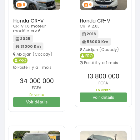
6
6
Honda CR-V
Honda CR-V
CR-V 1.6 moteur
CR-V 2.0L
modèle crv 6
2018
2025
58000 Km
31000 Km
Abidjan (Cocody)
Abidjan (Cocody)
PRO
PRO
Posté il y a 1 mois
Posté il y a 1 mois
13 800 000
34 000 000
FCFA
FCFA
En vente
En vente
Voir détails
Voir détails