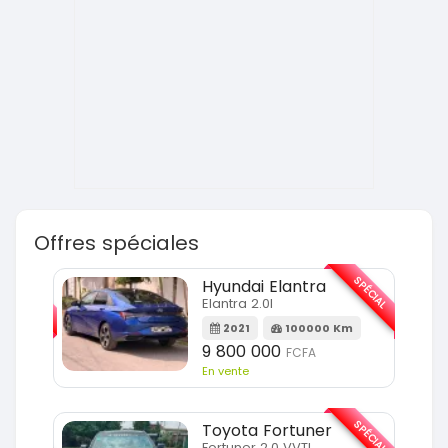
Offres spéciales
SPÉCIAL
SPÉCIAL
Hyundai Elantra
Elantra 2.0l
m
2021
100000 Km
9 800 000
FCFA
En vente
SPÉCIAL
SPÉCIAL
Toyota Fortuner
Fortuner 2.0 VVTI