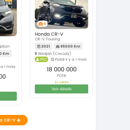
6
Honda CR-V
CR-V Touring
ption
2021
95000 Km
Abidjan (Cocody)
0 Km
PRO
Posté il y a 1 mois
 a 1 mois
18 000 000
00
FCFA
En vente
Voir détails
s
da CR-V