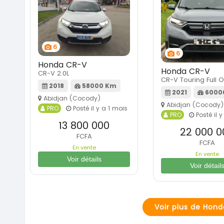
6
6
Honda CR-V
Honda CR-V
CR-V 2.0L
CR-V Touring Full O
2018
58000 Km
2021
6000
Abidjan (Cocody)
Abidjan (Cocody)
PRO
Posté il y a 1 mois
PRO
Posté il y
13 800 000
22 000 0
FCFA
FCFA
En vente
En vente
Voir détails
Voir détail
Voir plus de Hon