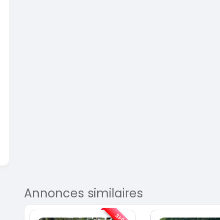
En vente
SPÉCIAL
Dacia Dokker
Dokker 1.6
Mazda 
CX-5 2.0
2014
100000 Km
2015
3 800 000
FCFA
10000
En vente
8 900 
En vente
Annonces similaires