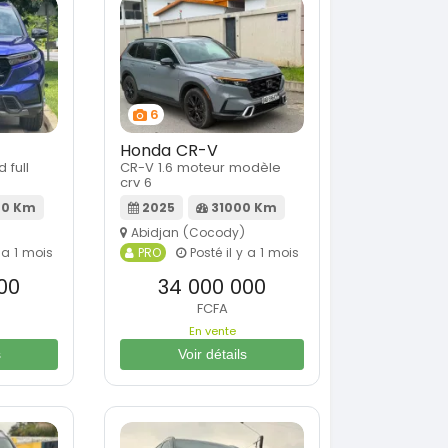
6
Honda CR-V
 full
CR-V 1.6 moteur modèle
crv 6
0 Km
2025
31000 Km
Abidjan (Cocody)
 a 1 mois
PRO
Posté il y a 1 mois
00
34 000 000
FCFA
En vente
s
Voir détails