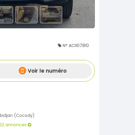
N° ACI107810
Voir le numéro
bidjan (Cocody)
62 annonces