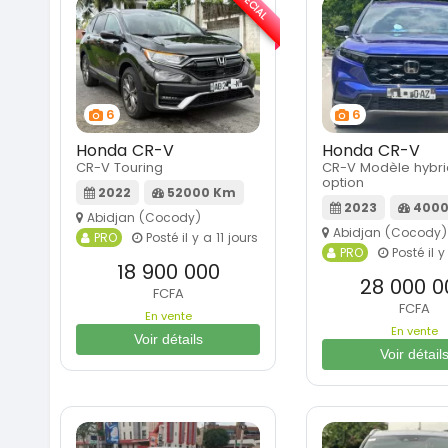
SPÉCIAL
6
6
Honda CR-V
Honda CR-V
CR-V Touring
CR-V Modèle hybrid
option
2022
52000 Km
2023
4000
Abidjan (Cocody)
Abidjan (Cocody)
PRO
Posté il y a 11 jours
PRO
Posté il y
18 900 000
28 000 0
FCFA
FCFA
En vente
En vente
Voir détails
Voir détail