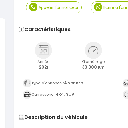
Appeler l'annonceur
Ecrire à l'a
Caractéristiques
SPÉCIAL
Suzuki Vitara
Vitara modele glx
2019
2020
85000 Km
6000
Année
Kilométrage
2021
39 000 Km
9 300 000
37 000
FCFA
En vente
En vente
A vendre
Type d'annonce :
SPÉCIAL
Toyota Land Cruiser
NEUF
Land Cruiser vxr LC300
Pajero 2
4x4, SUV
Carrosserie :
2026
1 Km
2012
105 000 000
FCFA
12900
En vente
7 800 
Description du véhicule
En vente
SPÉCIAL
Toyota Hilux