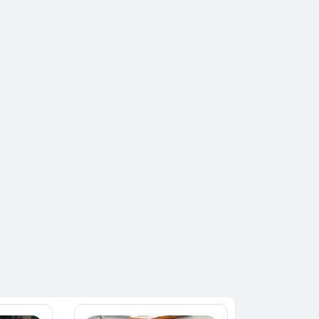
SPÉCIAL
KIA Sorento
SPÉCIAL
Sorento full option
CX-5
 sport
2021
60000 Km
18 500 000
0 Km
FCFA
En vente
000
FCFA