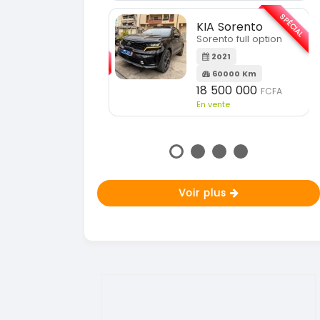
En vente
SPÉCIAL
KIA Sorento
SPÉCIAL
orento full option
KIA Sportage
Sportage 2021
2021
60000 Km
2021
18 500 000
FCFA
78000 Km
n vente
14 500 000
FCFA
En vente
Voir plus