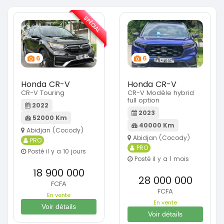
SPÉCIAL
6
6
Honda CR-V
Honda CR-V
CR-V Touring
CR-V Modèle hybrid
full option
2022
2023
52000 Km
40000 Km
Abidjan (Cocody)
Abidjan (Cocody)
PRO
PRO
Posté il y a 10 jours
Posté il y a 1 mois
18 900 000
28 000 000
FCFA
FCFA
En vente
En vente
Voir détails
Voir détails