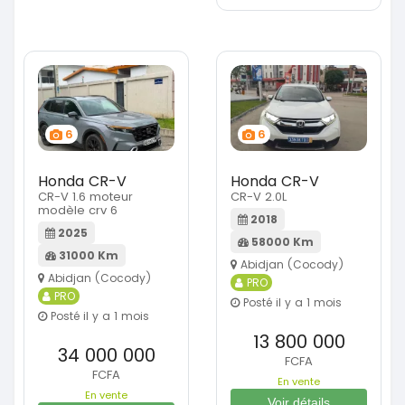
6
6
Honda CR-V
Honda CR-V
CR-V 1.6 moteur
CR-V 2.0L
modèle crv 6
2018
2025
58000 Km
31000 Km
Abidjan (Cocody)
Abidjan (Cocody)
PRO
PRO
Posté il y a 1 mois
Posté il y a 1 mois
13 800 000
34 000 000
FCFA
FCFA
En vente
En vente
Voir détails