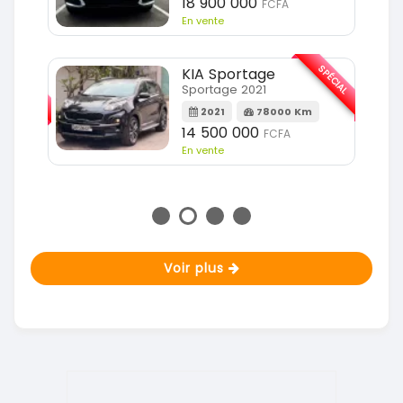
18 900 000
FCFA
En vente
SPÉCIAL
KIA Sportage
SPÉCIAL
Sportage 2021
2021
78000 Km
m
14 500 000
FCFA
En vente
Voir plus