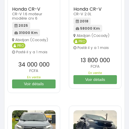
Honda CR-V
Honda CR-V
CR-V 1.6 moteur
CR-V 2.0L
modèle crv 6
2018
2025
58000 Km
31000 Km
Abidjan (Cocody)
Abidjan (Cocody)
PRO
PRO
Posté il y a 1 mois
Posté il y a 1 mois
13 800 000
34 000 000
FCFA
FCFA
En vente
En vente
Voir détails
Voir détails