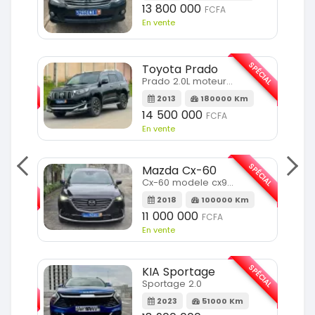
13 800 000
FCFA
En vente
SPÉCIAL
Toyota Prado
SPÉCIAL
Prado 2.0L moteur d4d
2013
180000 Km
14 500 000
FCFA
En vente
SPÉCIAL
Mazda Cx-60
SPÉCIAL
Cx-60 modele cx9 full option
2018
100000 Km
Km
11 000 000
FCFA
En vente
SPÉCIAL
KIA Sportage
SPÉCIAL
Sportage 2.0
2023
51000 Km
m