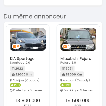
Du même annonceur
6
6
KIA Sportage
Mitsubishi Pajero
Sportage 2.0
Pajero 3.0
2022
2021
52000 Km
58000 Km
Abidjan (Cocody)
Abidjan (Cocody)
PRO
PRO
Posté il y a 5 heures
Posté il y a 5 heures
13 800 000
15 500 000
FCFA
FCFA