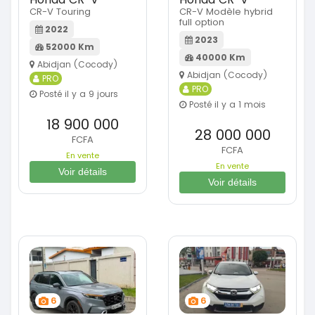
CR-V Touring
CR-V Modèle hybrid
full option
2022
2023
52000 Km
40000 Km
Abidjan (Cocody)
Abidjan (Cocody)
PRO
PRO
Posté il y a 9 jours
Posté il y a 1 mois
18 900 000
28 000 000
FCFA
FCFA
En vente
En vente
Voir détails
Voir détails
6
6