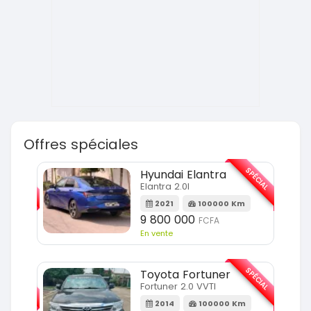
Offres spéciales
SPÉCIAL
SPÉCIAL
Hyundai Elantra
Elantra 2.0l
m
2021
100000 Km
9 800 000
FCFA
En vente
SPÉCIAL
SPÉCIAL
Toyota Fortuner
Fortuner 2.0 VVTI
m
2014
100000 Km