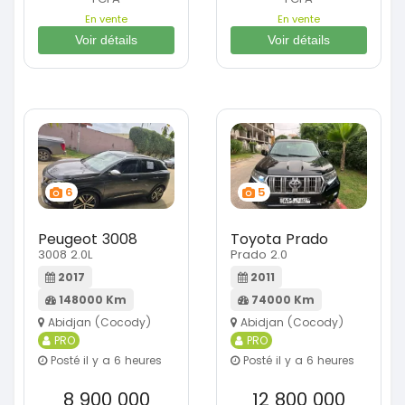
En vente
En vente
Voir détails
Voir détails
6
5
Peugeot 3008
Toyota Prado
3008 2.0L
Prado 2.0
2017
2011
148000 Km
74000 Km
Abidjan (Cocody)
Abidjan (Cocody)
PRO
PRO
Posté il y a 6 heures
Posté il y a 6 heures
8 900 000
12 800 000