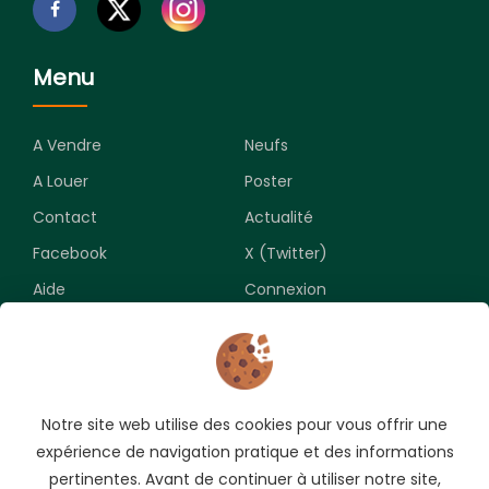
Menu
A Vendre
Neufs
A Louer
Poster
Contact
Actualité
Facebook
X (Twitter)
Aide
Connexion
Newsletter
Notre site web utilise des cookies pour vous offrir une
Souscrivez pour recevoir les meilleures opportunités.
expérience de navigation pratique et des informations
pertinentes. Avant de continuer à utiliser notre site,