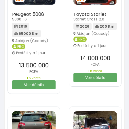
Peugeot 5008
Toyota Starlet
5008 1.6
Starlet Cross 2.0
2019
2026
200 Km
65000 Km
Abidjan (Cocody)
PRO
Abidjan (Cocody)
Posté il y a 1 jour
PRO
Posté il y a 1 jour
14 000 000
13 500 000
FCFA
En vente
FCFA
Voir détails
En vente
Voir détails