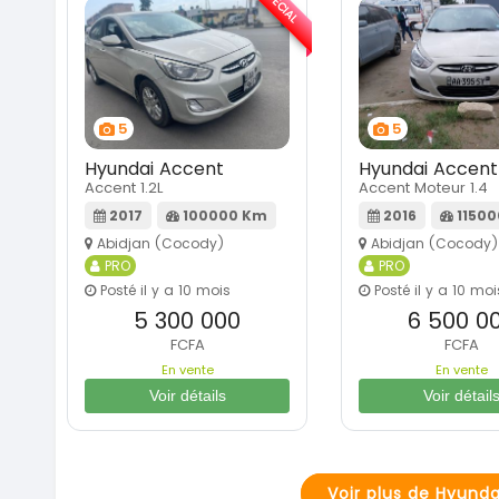
SPÉCIAL
5
5
Hyundai Accent
Hyundai Accent
Accent 1.2L
Accent Moteur 1.4
2017
100000 Km
2016
1150
Abidjan (Cocody)
Abidjan (Cocody)
PRO
PRO
Posté il y a 10 mois
Posté il y a 10 moi
5 300 000
6 500 0
FCFA
FCFA
En vente
En vente
Voir détails
Voir détail
Voir plus de Hyund