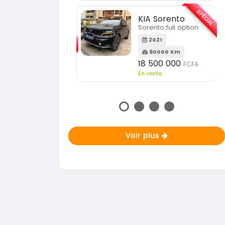
En vente
SPÉCIAL
KIA Sorento
SPÉCIAL
Sorento full option
KIA Sportage
Sportage 2021
2021
60000 Km
2021
18 500 000
FCFA
78000 Km
En vente
14 500 000
FCFA
En vente
Voir plus