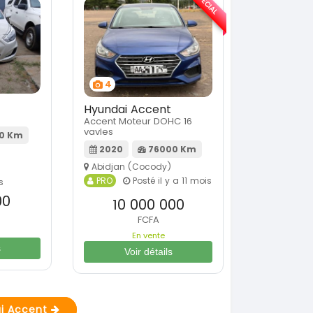
SPÉCIAL
4
Hyundai Accent
Accent Moteur DOHC 16
vavles
00 Km
2020
76000 Km
Abidjan (Cocody)
PRO
Posté il y a 11 mois
s
00
10 000 000
FCFA
En vente
s
Voir détails
ai Accent