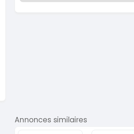
En vente
SPÉCIAL
Dacia Dokker
Dokker 1.6
Mazda
CX-5 2.
2014
100000 Km
2015
3 800 000
FCFA
100
En vente
8 900
En vente
Annonces similaires