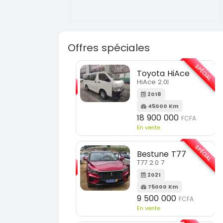
Offres spéciales
SPÉCIAL
SPÉCIAL
Toyota HiAce
Hyundai Elantra
HiAce 2.0l
Elantra 2.0l
2018
2021
45000 Km
100000 Km
18 900 000
9 800 000
FCFA
FCFA
En vente
En vente
SPÉCIAL
SPÉCIAL
Bestune T77
Toyota Fortuner
T77 2.0 7
Fortuner 2.0 VVTI
2021
2014
75000 Km
100000 Km
9 500 000
13 800 000
FCFA
FCFA
En vente
En vente