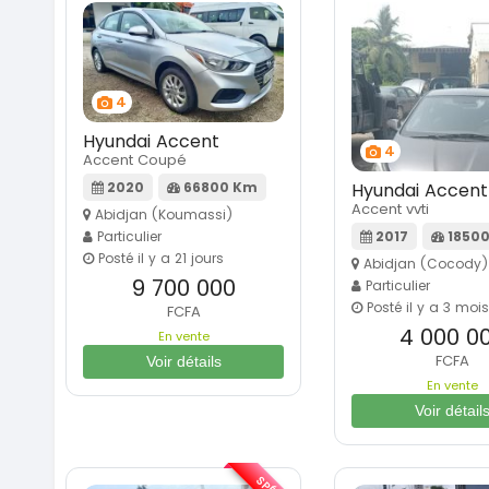
4
Hyundai Accent
4
Accent Coupé
2020
66800 Km
Hyundai Accent
Accent vvti
Abidjan (Koumassi)
Particulier
2017
1850
Posté il y a 21 jours
Abidjan (Cocody)
9 700 000
Particulier
Posté il y a 3 mois
FCFA
4 000 0
En vente
FCFA
Voir détails
En vente
Voir détail