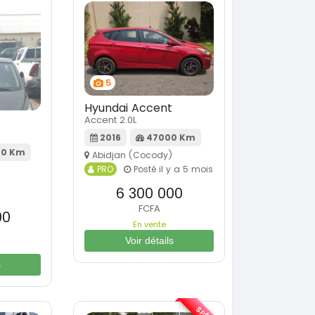
5
Hyundai Accent
Accent 2.0L
2016
47000 Km
00 Km
Abidjan (Cocody)
PRO
Posté il y a 5 mois
6 300 000
FCFA
00
En vente
Voir détails
s