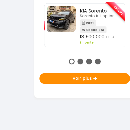
En vente
SPÉCIAL
KIA Sorento
SPÉCIAL
Sorento full option
KIA Sportage
Sportage 2021
2021
60000 Km
2021
18 500 000
FCFA
78000 Km
En vente
14 500 000
FCFA
En vente
Voir plus