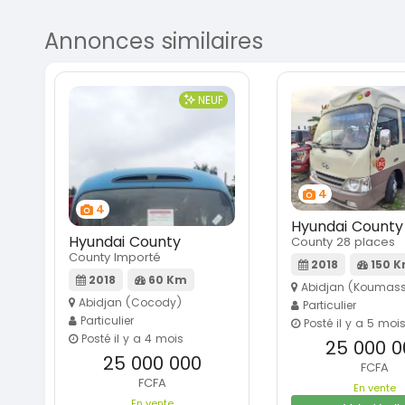
Annonces similaires
NEUF
4
4
Hyundai County
Hyundai County
County 28 places
County Importé
2018
150 
2018
60 Km
Abidjan (Koumass
Abidjan (Cocody)
Particulier
Particulier
Posté il y a 5 moi
Posté il y a 4 mois
25 000 0
25 000 000
FCFA
FCFA
En vente
En vente