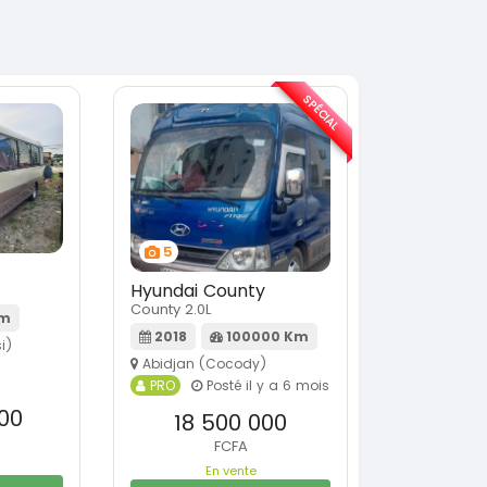
SPÉCIAL
5
Hyundai County
County 2.0L
Km
2018
100000 Km
i)
Abidjan (Cocody)
PRO
Posté il y a 6 mois
s
00
18 500 000
FCFA
En vente