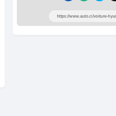
En vente
SPÉCIAL
Dacia Dokker
Dokker 1.6
Mazda
CX-5 2.0
2014
100000 Km
2015
3 800 000
FCFA
10000
En vente
8 900 
En vente