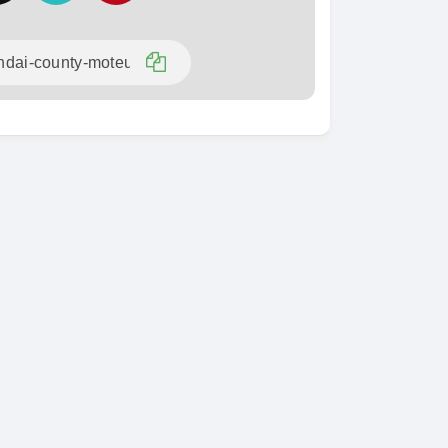
SPÉCIAL
KIA Sorento
SPÉCIAL
Sorento full option
 CX-5
 sport
2021
60000 Km
18 500 000
0 Km
FCFA
En vente
000
FCFA