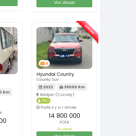
s
Voir détails
SPÉCIAL
6
Hyundai County
County Suv
2022
39000 Km
0 Km
Abidjan (Cocody)
PRO
Posté il y a 1 année
e
14 800 000
00
FCFA
En vente
Voir détails