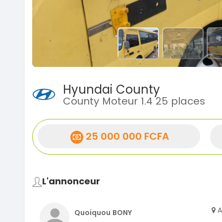
Hyundai County
County Moteur 1.4 25 places
25 000 000 FCFA
L'annonceur
A
Quoiquou BONY