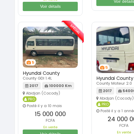
Voir détail
Voir détails
SPÉCIAL
5
5
Hyundai County
Hyundai County
County GDI 1.4L
County Moteur 2.0
2017
100000 Km
2017
5400
Abidjan (Cocody)
Abidjan (Cocody)
PRO
PRO
Posté il y a 10 mois
Posté il y a 1 anné
15 000 000
24 000 0
FCFA
FCFA
En vente
En vente
Voir détails