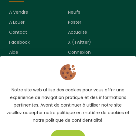
A Vendre
Neufs
A Louer
Poster
Contact
Actualité
Facebook
X (Twitter)
Aide
Connexion
Newsletter
Notre site web utilise des cookies pour vous offrir une
Souscrivez pour recevoir les meilleures opportunités.
expérience de navigation pratique et des informations
pertinentes. Avant de continuer à utiliser notre site,
veuillez accepter notre politique en matière de cookies et
notre politique de confidentialité.