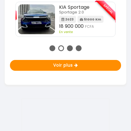
SPÉCIAL
SPÉCIAL
KIA Sportage
Sportage 2.0
m
2023
51000 Km
18 900 000
FCFA
En vente
Voir plus