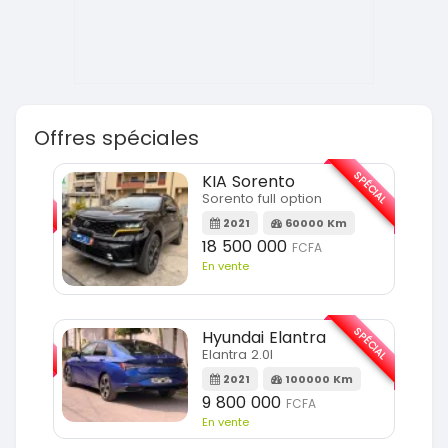
Offres spéciales
SPÉCIAL
SPÉCIAL
KIA Sorento
Sorento full option
m
2021
60000 Km
18 500 000
FCFA
En vente
SPÉCIAL
SPÉCIAL
Hyundai Elantra
Elantra 2.0l
m
2021
100000 Km
9 800 000
FCFA
En vente