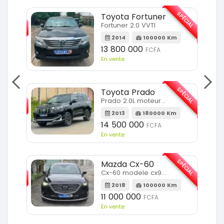
SPÉCIAL
SPÉCIAL
Toyota Fortuner
Fortuner 2.0 VVTI
m
2014
100000 Km
13 800 000
FCFA
En vente
SPÉCIAL
SPÉCIAL
Toyota Prado
Prado 2.0L moteur d4d
2013
180000 Km
14 500 000
FCFA
En vente
SPÉCIAL
SPÉCIAL
Mazda Cx-60
Cx-60 modele cx9 full option
Km
2018
100000 Km
11 000 000
FCFA
En vente