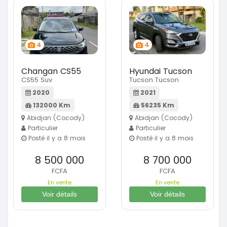
4
4
Changan CS55
Hyundai Tucson
CS55 Suv
Tucson Tucson
2020
2021
132000 Km
56235 Km
Abidjan (Cocody)
Abidjan (Cocody)
Particulier
Particulier
Posté il y a 8 mois
Posté il y a 8 mois
8 500 000
8 700 000
FCFA
FCFA
En vente
En vente
Voir détails
Voir détails