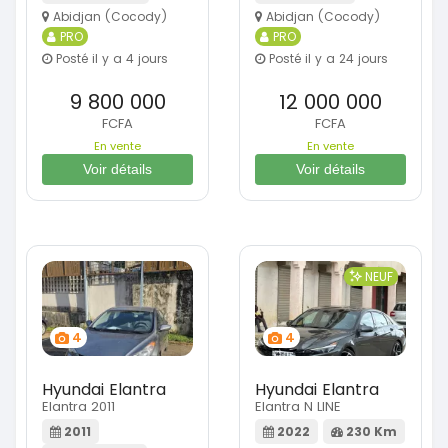
Abidjan (Cocody)
Abidjan (Cocody)
PRO
PRO
Posté il y a 4 jours
Posté il y a 24 jours
9 800 000
12 000 000
FCFA
FCFA
En vente
En vente
Voir détails
Voir détails
NEUF
4
4
Hyundai Elantra
Hyundai Elantra
Elantra 2011
Elantra N LINE
2011
2022
230 Km