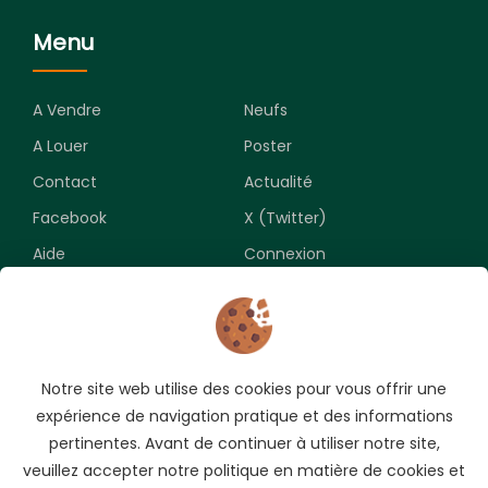
Menu
A Vendre
Neufs
A Louer
Poster
Contact
Actualité
Facebook
X (Twitter)
Aide
Connexion
Newsletter
Notre site web utilise des cookies pour vous offrir une
Souscrivez pour recevoir les meilleures opportunités.
expérience de navigation pratique et des informations
pertinentes. Avant de continuer à utiliser notre site,
veuillez accepter notre politique en matière de cookies et