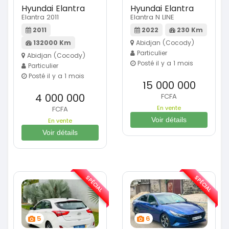
Hyundai Elantra
Hyundai Elantra
Elantra 2011
Elantra N LINE
2011
2022
230 Km
132000 Km
Abidjan (Cocody)
Particulier
Abidjan (Cocody)
Posté il y a 1 mois
Particulier
Posté il y a 1 mois
15 000 000
4 000 000
FCFA
En vente
FCFA
Voir détails
En vente
Voir détails
SPÉCIAL
SPÉCIAL
5
6