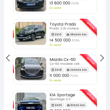
13 800 000
FCFA
En vente
SPÉCIAL
Toyota Prado
SPÉCIAL
Prado 2.0L moteur d4d
2013
180000 Km
14 500 000
FCFA
En vente
SPÉCIAL
Mazda Cx-60
SPÉCIAL
Cx-60 modele cx9 full option
2018
100000 Km
Km
11 000 000
FCFA
En vente
SPÉCIAL
KIA Sportage
SPÉCIAL
Sportage 2.0
2023
51000 Km
m