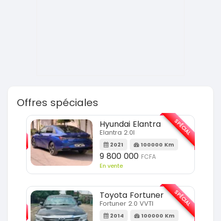
Offres spéciales
SPÉCIAL
SPÉCIAL
Hyundai Elantra
Elantra 2.0l
m
2021
100000 Km
9 800 000
FCFA
En vente
SPÉCIAL
SPÉCIAL
Toyota Fortuner
Fortuner 2.0 VVTI
m
2014
100000 Km