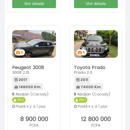
Voir détails
Voir détails
6
5
Peugeot 3008
Toyota Prado
3008 2.0L
Prado 2.0
2017
2011
148000 Km
74000 Km
Abidjan (Cocody)
Abidjan (Cocody)
PRO
PRO
Posté il y a 1 jour
Posté il y a 1 jour
8 900 000
12 800 000
FCFA
FCFA