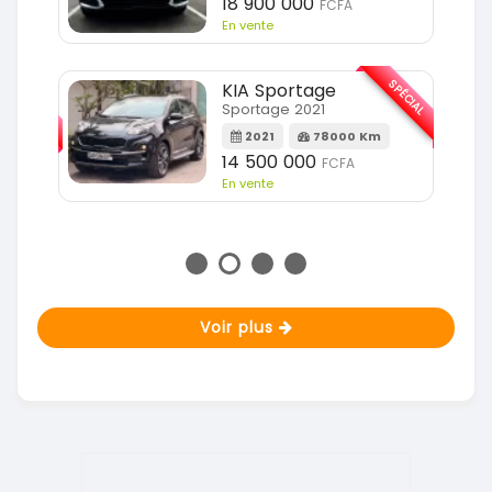
18 900 000
FCFA
En vente
SPÉCIAL
KIA Sportage
SPÉCIAL
Sportage 2021
2021
78000 Km
m
14 500 000
FCFA
En vente
Voir plus