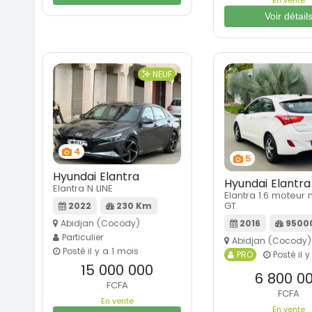
En vente
Voir détail
NEUF
4
5
Hyundai Elantra
Hyundai Elantra
Elantra N LINE
Elantra 1.6 moteur
GT
2022
230 Km
Abidjan (Cocody)
2016
9500
Particulier
Abidjan (Cocody)
Posté il y a 1 mois
PRO
Posté il y
15 000 000
6 800 0
FCFA
FCFA
En vente
En vente