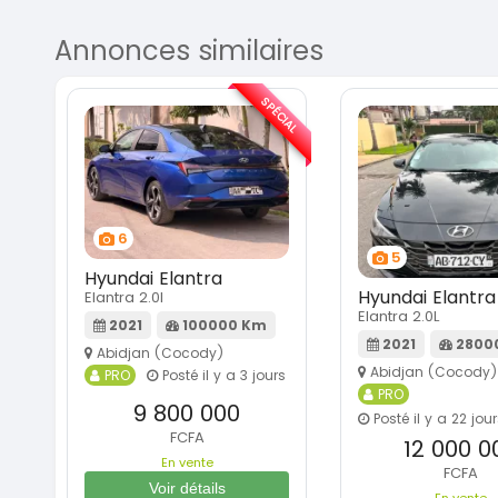
Annonces similaires
SPÉCIAL
6
5
Hyundai Elantra
Hyundai Elantra
Elantra 2.0l
Elantra 2.0L
2021
100000 Km
2021
2800
Abidjan (Cocody)
Abidjan (Cocody)
PRO
Posté il y a 3 jours
PRO
9 800 000
Posté il y a 22 jou
FCFA
12 000 0
En vente
FCFA
Voir détails