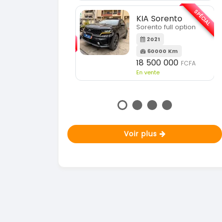
En vente
SPÉCIAL
KIA Sorento
SPÉCIAL
orento full option
KIA Sportage
Sportage 2021
2021
60000 Km
2021
18 500 000
FCFA
78000 Km
n vente
14 500 000
FCFA
En vente
Voir plus