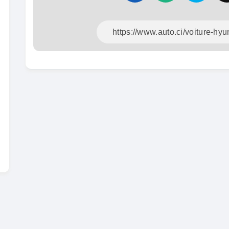
En vente
SPÉCIAL
Dacia Dokker
Dokker 1.6
Mazda 
CX-5 2.0
2014
100000 Km
2015
3 800 000
FCFA
10000
En vente
8 900 
En vente