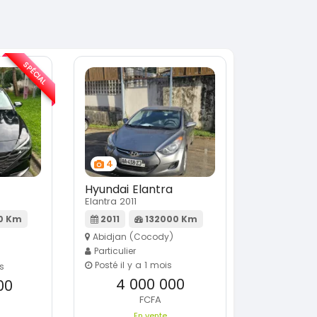
SPÉCIAL
4
Hyundai Elantra
Elantra 2011
0 Km
2011
132000 Km
Abidjan (Cocody)
Particulier
Posté il y a 1 mois
rs
4 000 000
00
FCFA
En vente