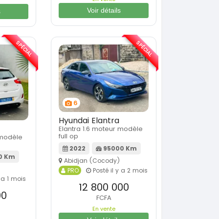
Voir détails
s
SPÉCIAL
SPÉCIAL
6
Hyundai Elantra
Elantra 1.6 moteur modèle
full op
 modèle
2022
95000 Km
0 Km
Abidjan (Cocody)
PRO
Posté il y a 2 mois
 a 1 mois
12 800 000
00
FCFA
En vente