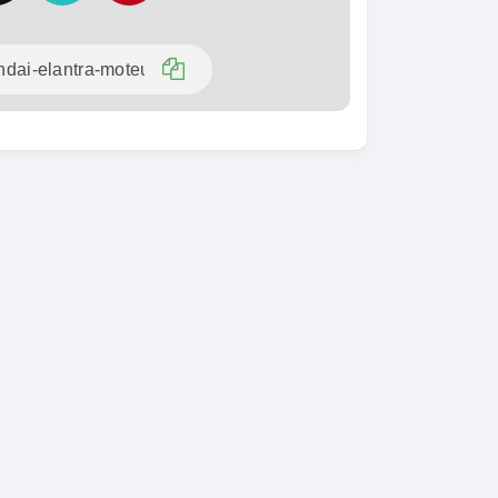
SPÉCIAL
KIA Sorento
SPÉCIAL
Sorento full option
CX-5
 sport
2021
60000 Km
18 500 000
0 Km
FCFA
En vente
000
FCFA