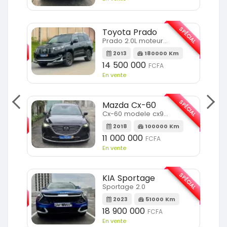
SPÉCIAL
Toyota Prado
SPÉCIAL
Prado 2.0L moteur d4d
2013
180000 Km
14 500 000
FCFA
En vente
SPÉCIAL
Mazda Cx-60
SPÉCIAL
Cx-60 modele cx9 full option
2018
100000 Km
Km
11 000 000
FCFA
En vente
SPÉCIAL
KIA Sportage
SPÉCIAL
Sportage 2.0
2023
51000 Km
m
18 900 000
FCFA
En vente