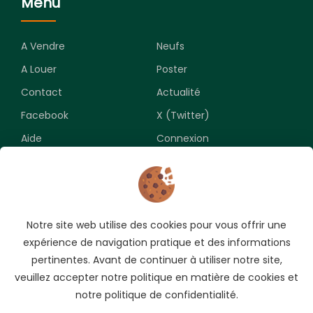
Menu
A Vendre
Neufs
A Louer
Poster
Contact
Actualité
Facebook
X (Twitter)
Aide
Connexion
Newsletter
Notre site web utilise des cookies pour vous offrir une
Souscrivez pour recevoir les meilleures opportunités.
expérience de navigation pratique et des informations
pertinentes. Avant de continuer à utiliser notre site,
veuillez accepter notre politique en matière de cookies et
notre politique de confidentialité.