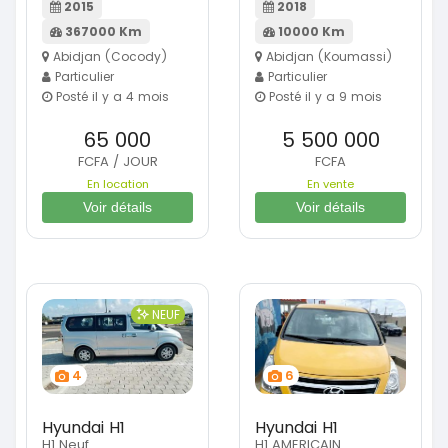
2015
2018
367000 Km
10000 Km
Abidjan (Cocody)
Abidjan (Koumassi)
Particulier
Particulier
Posté il y a 4 mois
Posté il y a 9 mois
65 000
5 500 000
FCFA / JOUR
FCFA
En location
En vente
Voir détails
Voir détails
NEUF
4
6
Hyundai H1
Hyundai H1
H1 Neuf
H1 AMERICAIN