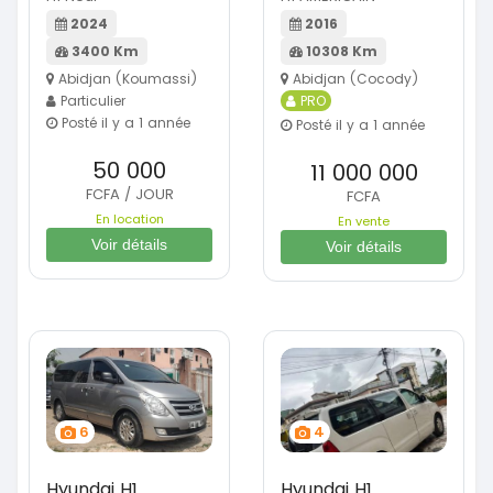
2024
2016
3400 Km
10308 Km
Abidjan (Koumassi)
Abidjan (Cocody)
Particulier
PRO
Posté il y a 1 année
Posté il y a 1 année
50 000
11 000 000
FCFA / JOUR
FCFA
En location
En vente
Voir détails
Voir détails
6
4
Hyundai H1
Hyundai H1