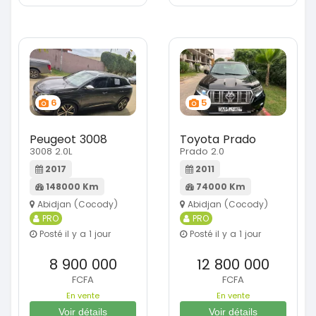
6
5
Peugeot 3008
Toyota Prado
3008 2.0L
Prado 2.0
2017
2011
148000 Km
74000 Km
Abidjan (Cocody)
Abidjan (Cocody)
PRO
PRO
Posté il y a 1 jour
Posté il y a 1 jour
8 900 000
12 800 000
FCFA
FCFA
En vente
En vente
Voir détails
Voir détails