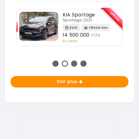
SPÉCIAL
KIA Sportage
SPÉCIAL
Sportage 2021
2021
78000 Km
m
14 500 000
FCFA
En vente
Voir plus