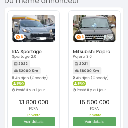
Du même annonceur
6
6
KIA Sportage
Mitsubishi Pajero
Sportage 2.0
Pajero 3.0
2022
2021
52000 Km
58000 Km
Abidjan (Cocody)
Abidjan (Cocody)
PRO
PRO
Posté il y a 1 jour
Posté il y a 1 jour
13 800 000
15 500 000
FCFA
FCFA
En vente
En vente
Voir détails
Voir détails