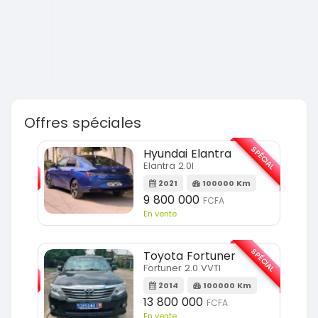
Offres spéciales
SPÉCIAL
SPÉCIAL
Hyundai Elantra
Elantra 2.0l
m
2021
100000 Km
9 800 000
FCFA
En vente
SPÉCIAL
SPÉCIAL
Toyota Fortuner
Fortuner 2.0 VVTI
m
2014
100000 Km
13 800 000
FCFA
En vente