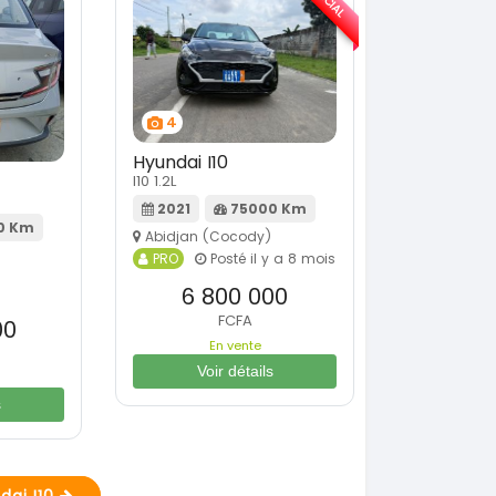
4
Hyundai I10
I10 1.2L
2021
75000 Km
0 Km
Abidjan (Cocody)
PRO
Posté il y a 8 mois
6 800 000
FCFA
00
En vente
Voir détails
s
dai I10