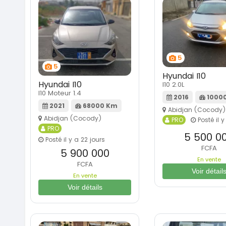
5
5
Hyundai I10
Hyundai I10
I10 2.0L
I10 Moteur 1.4
2016
1000
2021
68000 Km
Abidjan (Cocody)
Abidjan (Cocody)
PRO
Posté il y
PRO
5 500 0
Posté il y a 22 jours
FCFA
5 900 000
En vente
FCFA
Voir détail
En vente
Voir détails