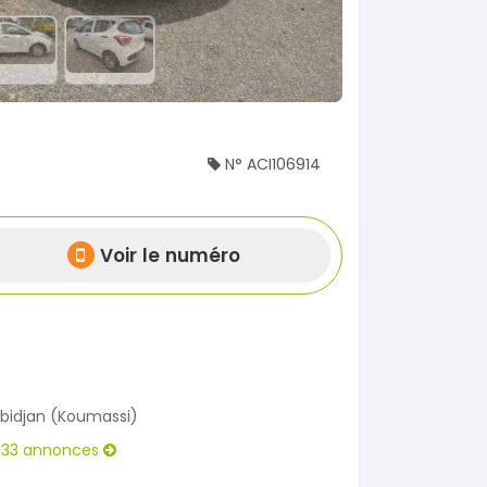
N° ACI106914
Voir le numéro
bidjan (Koumassi)
133 annonces