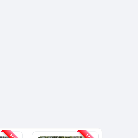
SPÉCIAL
KIA Sorento
SPÉCIAL
Sorento full option
 CX-5
0 sport
2021
60000 Km
18 500 000
000 Km
FCFA
En vente
 000
FCFA