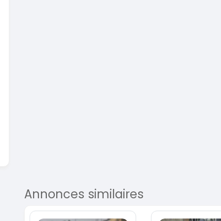
En vente
SPÉCIAL
Dacia Dokker
Dokker 1.6
Mazda
CX-5 2.
2014
100000 Km
2015
3 800 000
FCFA
100
En vente
8 900
En vente
Annonces similaires