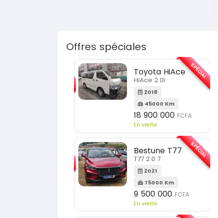
Offres spéciales
SPÉCIAL
SPÉCIAL
Toyota HiAce
Hyundai Elantra
HiAce 2.0l
Elantra 2.0l
2018
2021
45000 Km
100000 Km
18 900 000
9 800 000
FCFA
FCFA
En vente
En vente
SPÉCIAL
SPÉCIAL
Bestune T77
Toyota Fortuner
T77 2.0 7
Fortuner 2.0 VVTI
2021
2014
75000 Km
100000 Km
9 500 000
13 800 000
FCFA
FCFA
En vente
En vente