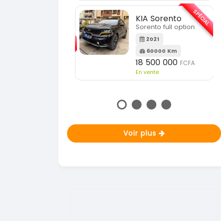
En vente
SPÉCIAL
KIA Sorento
SPÉCIAL
Sorento full option
KIA Sportage
Sportage 2021
2021
60000 Km
2021
18 500 000
FCFA
78000 Km
En vente
14 500 000
FCFA
En vente
Voir plus