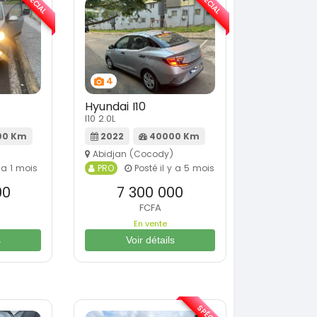
SPÉCIAL
SPÉCIAL
4
Hyundai I10
I10 2.0L
00 Km
2022
40000 Km
Abidjan (Cocody)
 a 1 mois
PRO
Posté il y a 5 mois
00
7 300 000
FCFA
En vente
s
Voir détails
SPÉCIAL