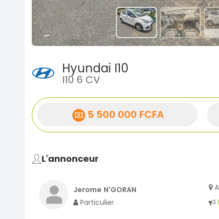
Hyundai I10
I10 6 CV
5 500 000 FCFA
L'annonceur
A
Jerome N'GORAN
Particulier