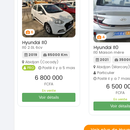
6
4
Hyundai I10
Hyundai I10
I10 2.0L 6cv
I10 Maison mère
2019
85000 Km
2021
3500
Abidjan (Cocody)
Abidjan (Marcory)
PRO
Posté il y a 5 mois
Particulier
6 800 000
Posté il y a 7 mois
FCFA
6 500 0
En vente
FCFA
Voir détails
En vente
Voir détail
Voir plus de Hyun