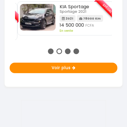
SPÉCIAL
KIA Sportage
SPÉCIAL
Sportage 2021
2021
78000 Km
m
14 500 000
FCFA
En vente
Voir plus