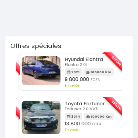
Offres spéciales
SPÉCIAL
SPÉCIAL
Hyundai Elantra
Elantra 2.0l
m
2021
100000 Km
9 800 000
FCFA
En vente
SPÉCIAL
SPÉCIAL
Toyota Fortuner
Fortuner 2.0 VVTI
m
2014
100000 Km
13 800 000
FCFA
En vente