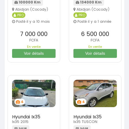
100000 Km
134000 Km
Abidjan (Cocody)
Abidjan (Cocody)
PRO
PRO
Posté il y a 10 mois
Posté il y a 1 année
7 000 000
6 500 000
FCFA
FCFA
En vente
En vente
Voir détails
Voir détails
4
4
Hyundai Ix35
Hyundai Ix35
Ix35 2015
Ix35 TUSCON
2015
2015