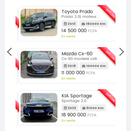
SPÉCIAL
Toyota Prado
SPÉCIAL
Prado 2.0L moteur d4d
2013
180000 Km
14 500 000
FCFA
En vente
SPÉCIAL
Mazda Cx-60
SPÉCIAL
Cx-60 modele cx9 full option
2018
100000 Km
Km
11 000 000
FCFA
En vente
SPÉCIAL
KIA Sportage
SPÉCIAL
Sportage 2.0
2023
51000 Km
m
18 900 000
FCFA
En vente