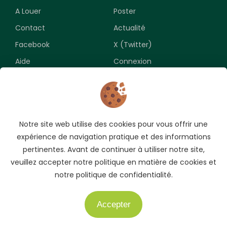
A Louer
Poster
Contact
Actualité
Facebook
X (Twitter)
Aide
Connexion
Newsletter
Notre site web utilise des cookies pour vous offrir une
Souscrivez pour recevoir les meilleures opportunités.
expérience de navigation pratique et des informations
pertinentes. Avant de continuer à utiliser notre site,
veuillez accepter notre politique en matière de cookies et
notre politique de confidentialité.
Accepter
Besoin d'aide ?
Copyright © 2009-2026 AUTO.CI. Tous droits réservés