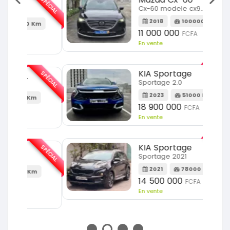
SPÉCIAL
SPÉCIAL
Cx-60 modele cx9 full option
2018
100000 Km
Km
11 000 000
FCFA
En vente
SPÉCIAL
KIA Sportage
SPÉCIAL
Sportage 2.0
2023
51000 Km
m
18 900 000
FCFA
En vente
SPÉCIAL
KIA Sportage
SPÉCIAL
Sportage 2021
2021
78000 Km
m
14 500 000
FCFA
En vente