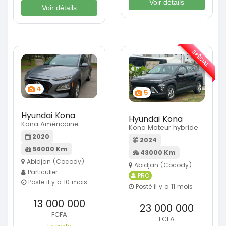
Voir détails
Voir détails
SPÉCIAL
4
5
Hyundai Kona
Hyundai Kona
Kona Américaine
Kona Moteur hybride
2020
2024
56000 Km
43000 Km
Abidjan (Cocody)
Abidjan (Cocody)
Particulier
PRO
Posté il y a 10 mois
Posté il y a 11 mois
13 000 000
23 000 000
FCFA
FCFA