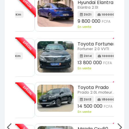
SPÉCIAL
SPÉCIAL
Hyundai Elantra
Elantra 2.0l
m
2021
100000 Km
9 800 000
FCFA
En vente
SPÉCIAL
SPÉCIAL
Toyota Fortuner
Fortuner 2.0 VVTI
m
2014
100000 Km
13 800 000
FCFA
En vente
SPÉCIAL
Toyota Prado
SPÉCIAL
Prado 2.0L moteur d4d
2013
180000 Km
14 500 000
FCFA
En vente
Mazda Cx-60