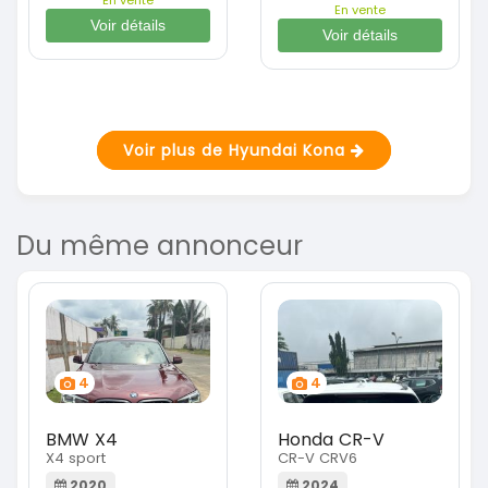
En vente
En vente
Voir détails
Voir détails
Voir plus de Hyundai Kona
Du même annonceur
4
4
BMW X4
Honda CR-V
X4 sport
CR-V CRV6
2020
2024