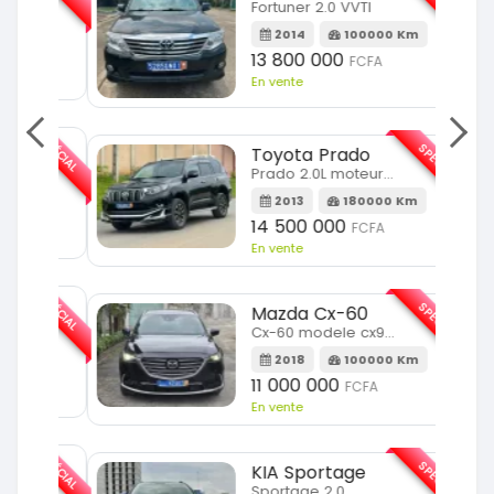
Fortuner 2.0 VVTI
m
2014
100000 Km
13 800 000
FCFA
En vente
SPÉCIAL
SPÉCIAL
Toyota Prado
Prado 2.0L moteur d4d
2013
180000 Km
14 500 000
FCFA
En vente
SPÉCIAL
SPÉCIAL
Mazda Cx-60
Cx-60 modele cx9 full option
Km
2018
100000 Km
11 000 000
FCFA
En vente
SPÉCIAL
SPÉCIAL
KIA Sportage
Sportage 2.0