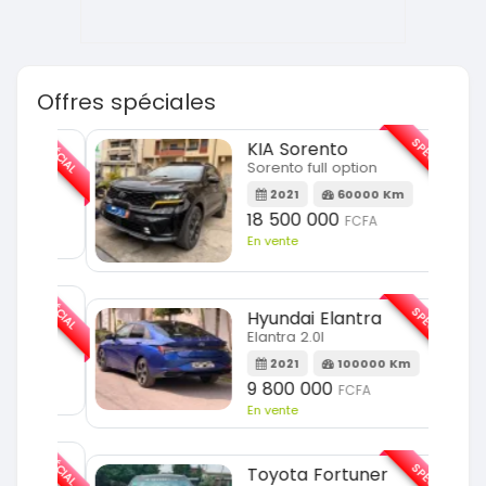
Offres spéciales
SPÉCIAL
SPÉCIAL
KIA Sorento
Sorento full option
m
2021
60000 Km
18 500 000
FCFA
En vente
SPÉCIAL
SPÉCIAL
Hyundai Elantra
Elantra 2.0l
m
2021
100000 Km
9 800 000
FCFA
En vente
SPÉCIAL
SPÉCIAL
Toyota Fortuner