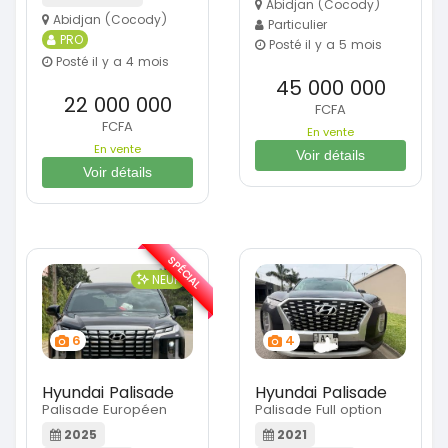
Abidjan (Cocody)
Abidjan (Cocody)
Particulier
PRO
Posté il y a 5 mois
Posté il y a 4 mois
45 000 000
22 000 000
FCFA
FCFA
En vente
En vente
Voir détails
Voir détails
SPÉCIAL
NEUF
6
4
Hyundai Palisade
Hyundai Palisade
Palisade Européen
Palisade Full option
2025
2021