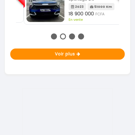
m
2023
51000 Km
18 900 000
FCFA
En vente
Voir plus