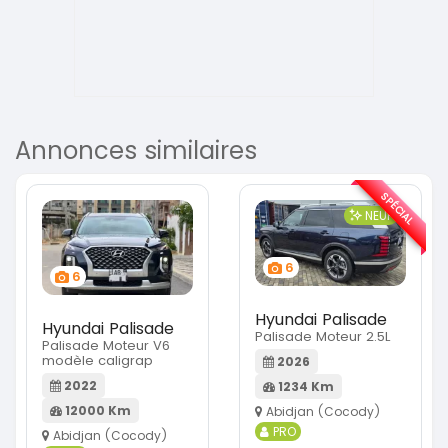
Annonces similaires
SPÉCIAL
NEUF
6
6
Hyundai Palisade
Hyundai Palisade
Palisade Moteur 2.5L
Palisade Moteur V6
modèle caligrap
2026
2022
1234 Km
12000 Km
Abidjan (Cocody)
PRO
Abidjan (Cocody)