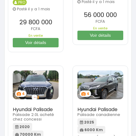
Posté il y a 1 mois
PRO
Posté il y a 1 mois
56 000 000
29 800 000
FCFA
En vente
FCFA
Voir détails
En vente
Voir détails
4
4
Hyundai Palisade
Hyundai Palisade
Palisade 2.0L acheté
Palisade canadienne
chez concessi
2025
2020
6000 Km
70000 Km