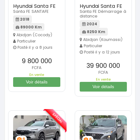
Hyundai Santa FE
Hyundai Santa FE
Santa FE SANTAFE
Santa FE Démarrage à
distance
2018
2024
89000 Km
8250 Km
Abidjan (Cocody)
Abidjan (Koumassi)
Particulier
Particulier
Posté il y a 8 jours
Posté il y a 12 jours
9 800 000
39 900 000
FCFA
FCFA
En vente
En vente
Voir détails
Voir détails
SPÉCIAL
6
6