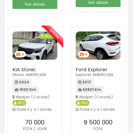
Voir détails
Voir détails
SPÉCIAL
NEUF
4
4
KIA Stonic
Ford Explorer
Stonic AMERICAIN
Explorer AMERICAIN
2024
2017
1500 Km
62821 Km
Abidjan (Cocody)
Abidjan (Cocody)
PRO
PRO
Posté il y a 1 année
Posté il y a 1 année
70 000
9 500 000
FCFA / JOUR
FCFA