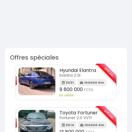
Offres spéciales
SPÉCIAL
SPÉCIAL
Hyundai Elantra
Elantra 2.0l
m
2021
100000 Km
9 800 000
FCFA
En vente
SPÉCIAL
SPÉCIAL
Toyota Fortuner
Fortuner 2.0 VVTI
m
2014
100000 Km
13 800 000