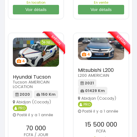
En location
En vente
Voir détails
Voir détails
SPÉCIAL
SPÉCIAL
NEUF
4
4
Mitsubishi L200
L200 AMERICAIN
Hyundai Tucson
Tucson AMERICAIN
2021
LOCATION
01429 Km
2020
150 Km
Abidjan (Cocody)
Abidjan (Cocody)
PRO
PRO
Posté il y a 1 année
Posté il y a 1 année
15 500 000
70 000
FCFA
FCFA / JOUR