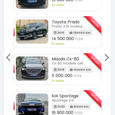
FCFA
En vente
SPÉCIAL
Toyota Prado
SPÉCIAL
Prado 2.0L moteur d4d
2013
180000 Km
14 500 000
FCFA
En vente
SPÉCIAL
Mazda Cx-60
SPÉCIAL
Cx-60 modele cx9 full option
2018
100000 Km
Km
11 000 000
FCFA
En vente
SPÉCIAL
KIA Sportage
SPÉCIAL
Sportage 2.0
2023
51000 Km
m
18 900 000
FCFA