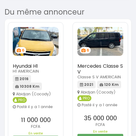
Du même annonceur
6
6
Hyundai H1
Mercedes Classe S
H1 AMERICAIN
V
Classe S V AMERICAIN
2016
2021
120 Km
10308 Km
Abidjan (Cocody)
Abidjan (Cocody)
PRO
PRO
Posté il y a 1 année
Posté il y a 1 année
35 000 000
11 000 000
FCFA
FCFA
En vente
En vente