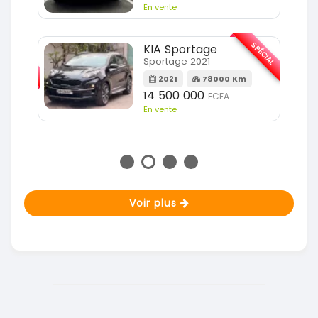
En vente
SPÉCIAL
KIA Sportage
SPÉCIAL
Sportage 2021
2021
78000 Km
m
14 500 000
FCFA
En vente
Voir plus