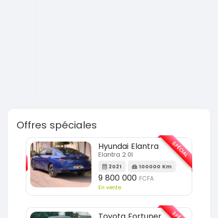
Offres spéciales
SPÉCIAL
SPÉCIAL
Hyundai Elantra
Elantra 2.0l
m
2021
100000 Km
9 800 000
FCFA
En vente
Toyota Fortuner