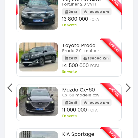
SPÉCIAL
SPÉCIAL
Fortuner 2.0 VVTI
m
2014
100000 Km
13 800 000
FCFA
En vente
SPÉCIAL
Toyota Prado
SPÉCIAL
Prado 2.0L moteur d4d
2013
180000 Km
14 500 000
FCFA
En vente
SPÉCIAL
Mazda Cx-60
SPÉCIAL
Cx-60 modele cx9 full option
2018
100000 Km
Km
11 000 000
FCFA
En vente
SPÉCIAL
KIA Sportage
SPÉCIAL