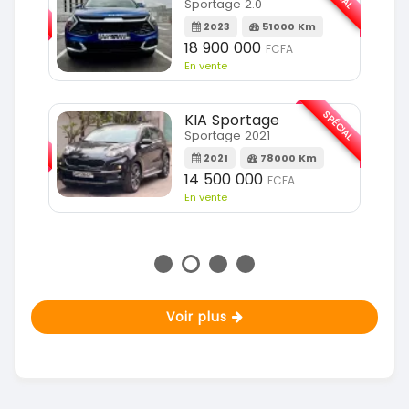
Sportage 2.0
2023
51000 Km
m
18 900 000
FCFA
En vente
SPÉCIAL
KIA Sportage
SPÉCIAL
Sportage 2021
2021
78000 Km
m
14 500 000
FCFA
En vente
Voir plus