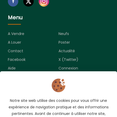
Menu
A Vendre
Neufs
A Louer
Poster
Contact
Actualité
Facebook
X (Twitter)
Aide
Connexion
Newsletter
Notre site web utilise des cookies pour vous offrir une
Souscrivez pour recevoir les meilleures opportunités.
expérience de navigation pratique et des informations
pertinentes. Avant de continuer à utiliser notre site,