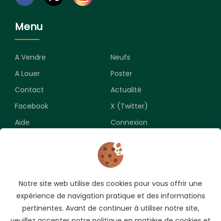
Menu
A Vendre
Neufs
A Louer
Poster
Contact
Actualité
Facebook
X (Twitter)
Aide
Connexion
Newsletter
Notre site web utilise des cookies pour vous offrir une
Souscrivez pour recevoir les meilleures opportunités.
expérience de navigation pratique et des informations
pertinentes. Avant de continuer à utiliser notre site,
veuillez accepter notre politique en matière de cookies et