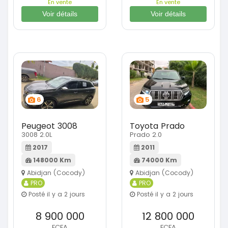
En vente
En vente
Voir détails
Voir détails
6
5
Peugeot 3008
Toyota Prado
3008 2.0L
Prado 2.0
2017
2011
148000 Km
74000 Km
Abidjan (Cocody)
Abidjan (Cocody)
PRO
PRO
Posté il y a 2 jours
Posté il y a 2 jours
8 900 000
12 800 000
FCFA
FCFA