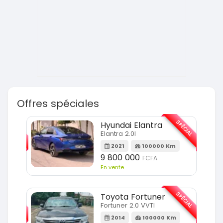
Offres spéciales
SPÉCIAL
SPÉCIAL
Hyundai Elantra
Elantra 2.0l
m
2021
100000 Km
9 800 000
FCFA
En vente
SPÉCIAL
SPÉCIAL
Toyota Fortuner
Fortuner 2.0 VVTI
m
2014
100000 Km