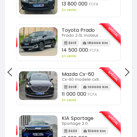
13 800 000
FCFA
En vente
SPÉCIAL
Toyota Prado
SPÉCIAL
Prado 2.0L moteur d4d
2013
180000 Km
14 500 000
FCFA
En vente
SPÉCIAL
Mazda Cx-60
SPÉCIAL
Cx-60 modele cx9 full option
2018
100000 Km
Km
11 000 000
FCFA
En vente
SPÉCIAL
KIA Sportage
SPÉCIAL
Sportage 2.0
2023
51000 Km
m