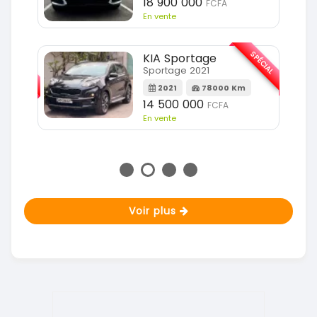
18 900 000
FCFA
En vente
SPÉCIAL
KIA Sportage
SPÉCIAL
Sportage 2021
2021
78000 Km
m
14 500 000
FCFA
En vente
Voir plus