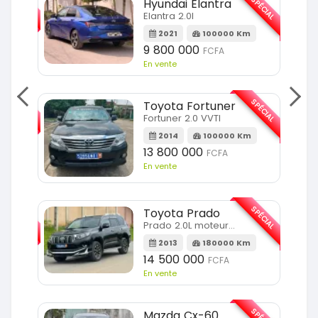
SPÉCIAL
Hyundai Elantra
Elantra 2.0l
m
2021
100000 Km
9 800 000
FCFA
En vente
SPÉCIAL
SPÉCIAL
Toyota Fortuner
Fortuner 2.0 VVTI
m
2014
100000 Km
13 800 000
FCFA
En vente
SPÉCIAL
SPÉCIAL
Toyota Prado
Prado 2.0L moteur d4d
2013
180000 Km
14 500 000
FCFA
En vente
SPÉCIAL
Mazda Cx-60