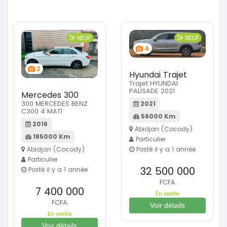
NEUF
NEUF
4
2
Hyundai Trajet
Trajet HYUNDAI
PALISADE 2021
Mercedes 300
300 MERCEDES BENZ
2021
C300 4 MATI
56000 Km
2016
Abidjan (Cocody)
185000 Km
Particulier
Abidjan (Cocody)
Posté il y a 1 année
Particulier
32 500 000
Posté il y a 1 année
FCFA
7 400 000
En vente
FCFA
Voir détails
En vente
Voir détails