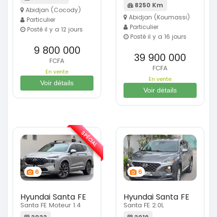
8250 Km
Abidjan (Cocody)
Abidjan (Koumassi)
Particulier
Particulier
Posté il y a 12 jours
Posté il y a 16 jours
9 800 000
39 900 000
FCFA
FCFA
En vente
En vente
Voir détails
Voir détails
SPÉCIAL
6
6
Hyundai Santa FE
Hyundai Santa FE
Santa FE Moteur 1.4
Santa FE 2.0L