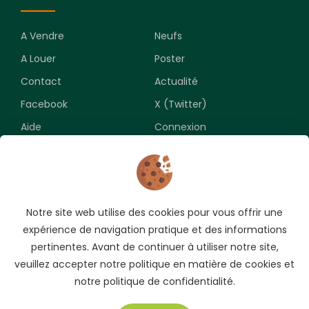
A Vendre
Neufs
A Louer
Poster
Contact
Actualité
Facebook
X (Twitter)
Aide
Connexion
Newsletter
Notre site web utilise des cookies pour vous offrir une
Souscrivez pour recevoir les meilleures opportunités.
expérience de navigation pratique et des informations
pertinentes. Avant de continuer à utiliser notre site,
veuillez accepter notre politique en matière de cookies et
notre politique de confidentialité.