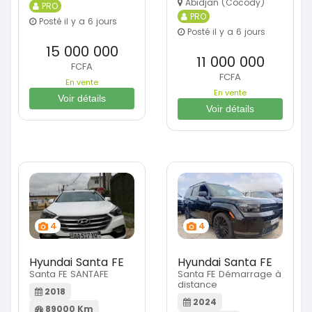
Abidjan (Cocody)
PRO
PRO
Posté il y a 6 jours
Posté il y a 6 jours
15 000 000
11 000 000
FCFA
FCFA
En vente
En vente
Voir détails
Voir détails
4
4
Hyundai Santa FE
Hyundai Santa FE
Santa FE SANTAFE
Santa FE Démarrage à
distance
2018
2024
89000 Km