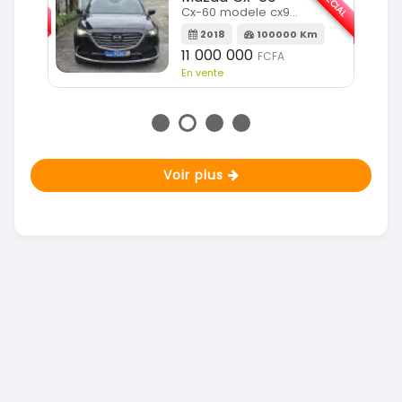
SPÉCIAL
Cx-60 modele cx9 full option
Km
2018
100000 Km
11 000 000
FCFA
En vente
Voir plus