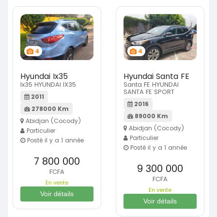
4
4
Hyundai Ix35
Hyundai Santa FE
Ix35 HYUNDAI IX35
Santa FE HYUNDAI
SANTA FE SPORT
2011
2016
278000 Km
89000 Km
Abidjan (Cocody)
Abidjan (Cocody)
Particulier
Particulier
Posté il y a 1 année
Posté il y a 1 année
7 800 000
9 300 000
FCFA
FCFA
En vente
En vente
Voir détails
Voir détails