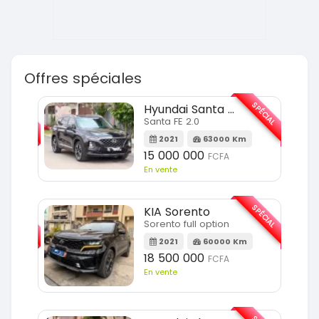
Offres spéciales
SPÉCIAL
SPÉCIAL
Hyundai Santa FE
Santa FE 2.0
Km
2021
63000 Km
15 000 000
FCFA
En vente
SPÉCIAL
SPÉCIAL
KIA Sorento
Sorento full option
m
2021
60000 Km
18 500 000
FCFA
En vente
SPÉCIAL