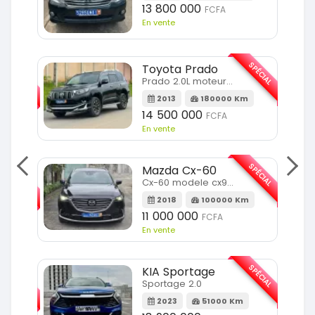
13 800 000
FCFA
En vente
SPÉCIAL
Toyota Prado
SPÉCIAL
Prado 2.0L moteur d4d
2013
180000 Km
14 500 000
FCFA
En vente
SPÉCIAL
Mazda Cx-60
SPÉCIAL
Cx-60 modele cx9 full option
2018
100000 Km
Km
11 000 000
FCFA
En vente
SPÉCIAL
KIA Sportage
SPÉCIAL
Sportage 2.0
2023
51000 Km
m