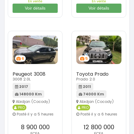
En vente
En vente
Voir détails
Voir détails
6
5
Peugeot 3008
Toyota Prado
3008 2.0L
Prado 2.0
2017
2011
148000 Km
74000 Km
Abidjan (Cocody)
Abidjan (Cocody)
PRO
PRO
Posté il y a 5 heures
Posté il y a 6 heures
8 900 000
12 800 000
FCFA
FCFA