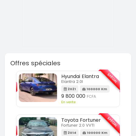
Offres spéciales
SPÉCIAL
SPÉCIAL
Hyundai Elantra
Elantra 2.0l
m
2021
100000 Km
9 800 000
FCFA
En vente
SPÉCIAL
SPÉCIAL
Toyota Fortuner
Fortuner 2.0 VVTI
m
2014
100000 Km