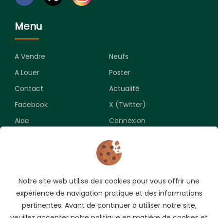
Menu
A Vendre
Neufs
A Louer
Poster
Contact
Actualité
Facebook
X (Twitter)
Aide
Connexion
Newsletter
Notre site web utilise des cookies pour vous offrir une
Souscrivez pour recevoir les meilleures opportunités.
expérience de navigation pratique et des informations
pertinentes. Avant de continuer à utiliser notre site,
veuillez accepter notre politique en matière de cookies et