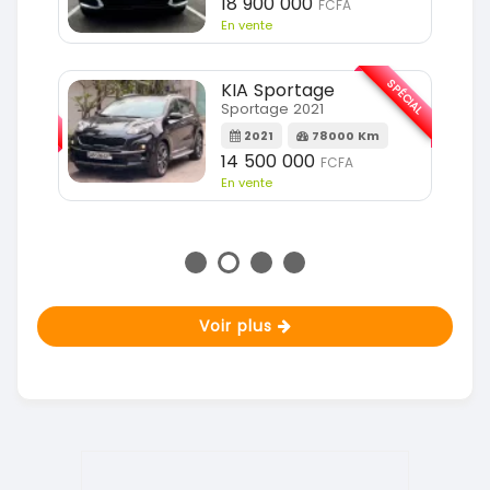
18 900 000
FCFA
En vente
SPÉCIAL
KIA Sportage
SPÉCIAL
Sportage 2021
2021
78000 Km
m
14 500 000
FCFA
En vente
Voir plus