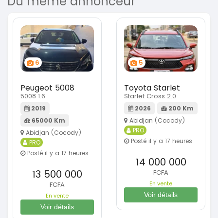
Du même annonceur
6
5
Peugeot 5008
Toyota Starlet
5008 1.6
Starlet Cross 2.0
2019
2026
200 Km
65000 Km
Abidjan (Cocody)
PRO
Abidjan (Cocody)
Posté il y a 17 heures
PRO
Posté il y a 17 heures
14 000 000
13 500 000
FCFA
En vente
FCFA
Voir détails
En vente
Voir détails