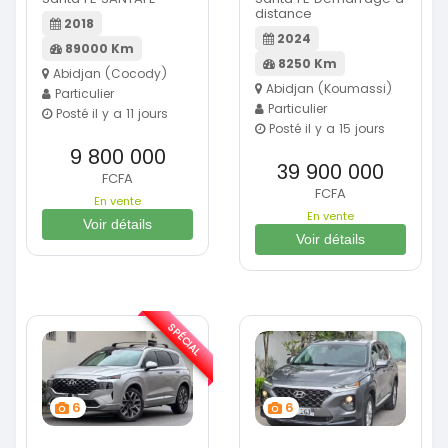
distance
2018
2024
89000 Km
8250 Km
Abidjan (Cocody)
Abidjan (Koumassi)
Particulier
Particulier
Posté il y a 11 jours
Posté il y a 15 jours
9 800 000
39 900 000
FCFA
FCFA
En vente
En vente
Voir détails
Voir détails
SPÉCIAL
6
6