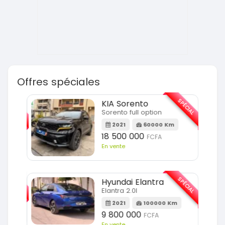
Offres spéciales
SPÉCIAL
SPÉCIAL
KIA Sorento
Sorento full option
m
2021
60000 Km
18 500 000
FCFA
En vente
SPÉCIAL
SPÉCIAL
Hyundai Elantra
Elantra 2.0l
m
2021
100000 Km
9 800 000
FCFA
En vente