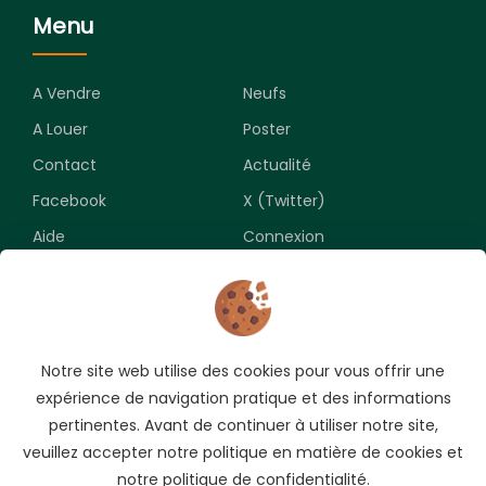
Menu
A Vendre
Neufs
A Louer
Poster
Contact
Actualité
Facebook
X (Twitter)
Aide
Connexion
Newsletter
Notre site web utilise des cookies pour vous offrir une
Souscrivez pour recevoir les meilleures opportunités.
expérience de navigation pratique et des informations
pertinentes. Avant de continuer à utiliser notre site,
veuillez accepter notre politique en matière de cookies et
notre politique de confidentialité.