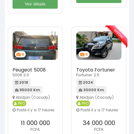
Voir détails
SPÉCIAL
6
6
Peugeot 5008
Toyota Fortuner
5008 2.0
Fortuner 2.5
2018
2024
95000 Km
30000 Km
Abidjan (Cocody)
Abidjan (Cocody)
PRO
PRO
Posté il y a 17 heures
Posté il y a 17 heures
11 000 000
34 000 000
FCFA
FCFA