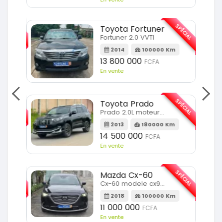
SPÉCIAL
SPÉCIAL
Toyota Fortuner
Fortuner 2.0 VVTI
m
2014
100000 Km
13 800 000
FCFA
En vente
SPÉCIAL
SPÉCIAL
Toyota Prado
Prado 2.0L moteur d4d
2013
180000 Km
14 500 000
FCFA
En vente
SPÉCIAL
SPÉCIAL
Mazda Cx-60
Cx-60 modele cx9 full option
Km
2018
100000 Km
11 000 000
FCFA
En vente