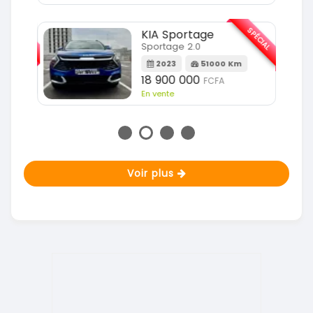
SPÉCIAL
SPÉCIAL
KIA Sportage
Sportage 2.0
m
2023
51000 Km
18 900 000
FCFA
En vente
Voir plus