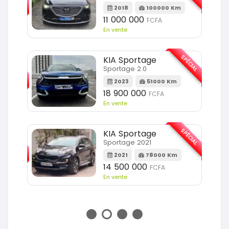
2018
100000 Km
Km
11 000 000
FCFA
En vente
SPÉCIAL
KIA Sportage
SPÉCIAL
Sportage 2.0
2023
51000 Km
m
18 900 000
FCFA
En vente
SPÉCIAL
KIA Sportage
SPÉCIAL
Sportage 2021
2021
78000 Km
m
14 500 000
FCFA
En vente