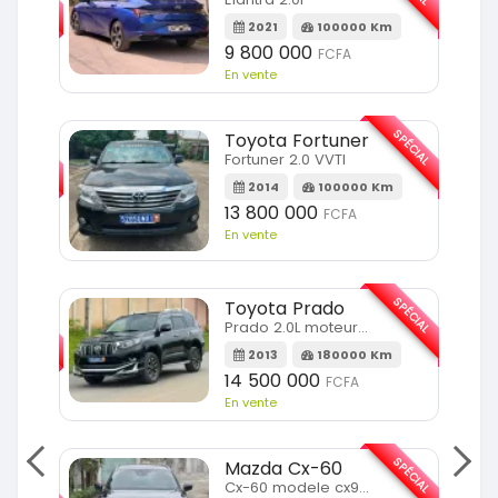
m
2021
100000 Km
9 800 000
FCFA
En vente
SPÉCIAL
SPÉCIAL
Toyota Fortuner
Fortuner 2.0 VVTI
m
2014
100000 Km
13 800 000
FCFA
En vente
SPÉCIAL
Toyota Prado
SPÉCIAL
Prado 2.0L moteur d4d
2013
180000 Km
14 500 000
FCFA
En vente
SPÉCIAL
Mazda Cx-60
SPÉCIAL
Cx-60 modele cx9 full option