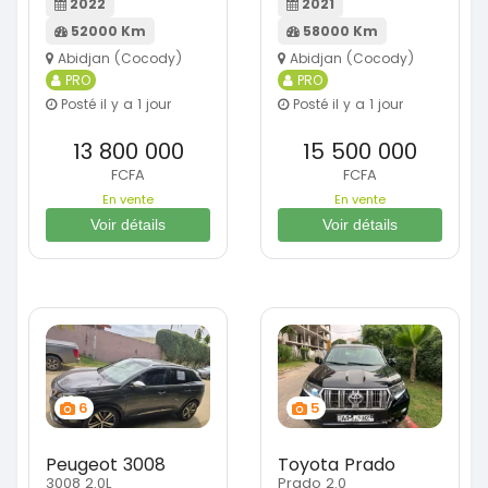
2022
2021
52000 Km
58000 Km
Abidjan (Cocody)
Abidjan (Cocody)
PRO
PRO
Posté il y a 1 jour
Posté il y a 1 jour
13 800 000
15 500 000
FCFA
FCFA
En vente
En vente
Voir détails
Voir détails
6
5
Peugeot 3008
Toyota Prado
3008 2.0L
Prado 2.0