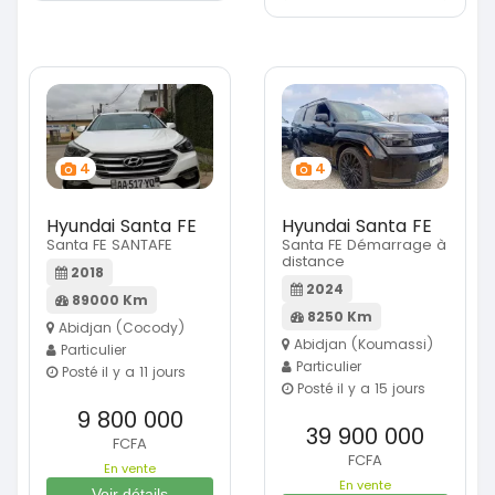
4
4
Hyundai Santa FE
Hyundai Santa FE
Santa FE SANTAFE
Santa FE Démarrage à
distance
2018
2024
89000 Km
8250 Km
Abidjan (Cocody)
Abidjan (Koumassi)
Particulier
Particulier
Posté il y a 11 jours
Posté il y a 15 jours
9 800 000
39 900 000
FCFA
FCFA
En vente
En vente
Voir détails