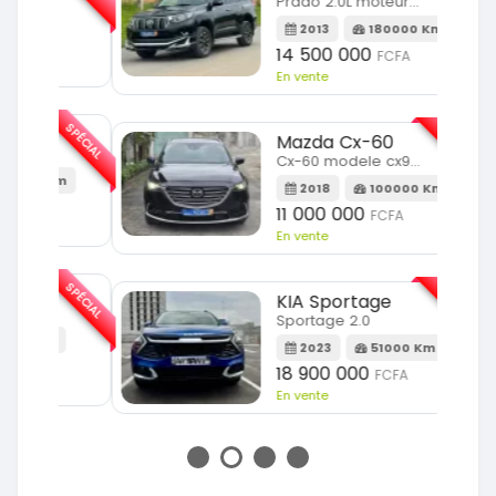
Prado 2.0L moteur d4d
2013
180000 Km
14 500 000
FCFA
En vente
SPÉCIAL
SPÉCIAL
Mazda Cx-60
Cx-60 modele cx9 full option
Km
2018
100000 Km
11 000 000
FCFA
En vente
SPÉCIAL
SPÉCIAL
KIA Sportage
Sportage 2.0
m
2023
51000 Km
18 900 000
FCFA
En vente