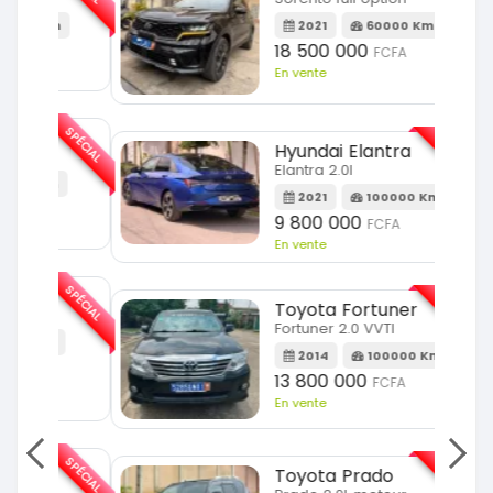
m
2021
60000 Km
18 500 000
FCFA
En vente
SPÉCIAL
SPÉCIAL
Hyundai Elantra
Elantra 2.0l
m
2021
100000 Km
9 800 000
FCFA
En vente
SPÉCIAL
SPÉCIAL
Toyota Fortuner
Fortuner 2.0 VVTI
m
2014
100000 Km
13 800 000
FCFA
En vente
SPÉCIAL
SPÉCIAL
Toyota Prado