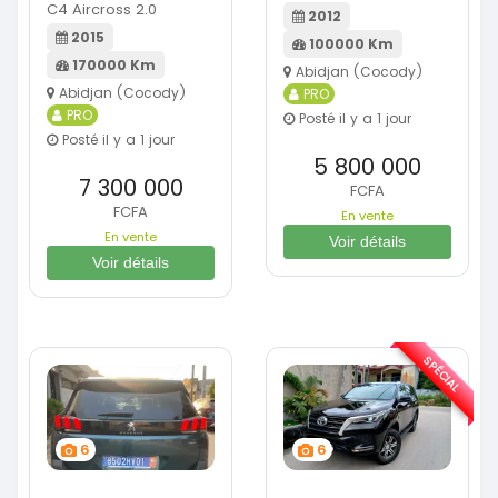
C4 Aircross 2.0
2012
2015
100000 Km
170000 Km
Abidjan (Cocody)
Abidjan (Cocody)
PRO
PRO
Posté il y a 1 jour
Posté il y a 1 jour
5 800 000
7 300 000
FCFA
FCFA
En vente
En vente
Voir détails
Voir détails
SPÉCIAL
6
6