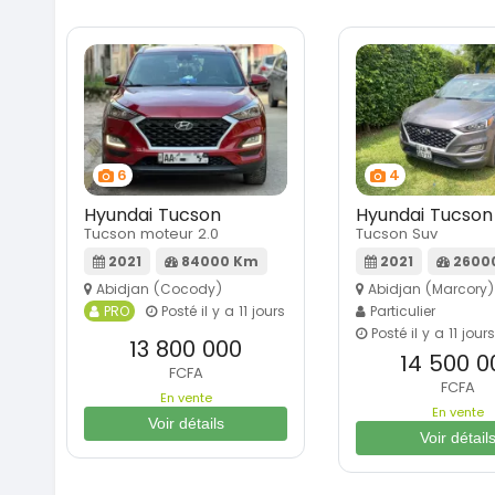
6
4
Hyundai Tucson
Hyundai Tucson
Tucson moteur 2.0
Tucson Suv
2021
84000 Km
2021
2600
Abidjan (Cocody)
Abidjan (Marcory)
PRO
Posté il y a 11 jours
Particulier
Posté il y a 11 jours
13 800 000
14 500 0
FCFA
FCFA
En vente
En vente
Voir détails
Voir détail