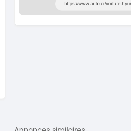
En vente
SPÉCIAL
Dacia Dokker
Dokker 1.6
Mazda 
CX-5 2.0
2014
100000 Km
2015
3 800 000
FCFA
10000
En vente
8 900 
En vente
Annonces similaires