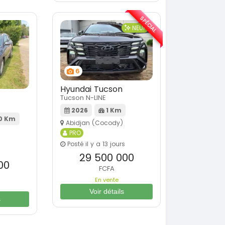
SPÉCIAL
NEUF
6
Hyundai Tucson
Tucson N-LINE
2026
1 Km
0 Km
Abidjan (Cocody)
PRO
Posté il y a 13 jours
29 500 000
00
FCFA
En vente
Voir détails
s