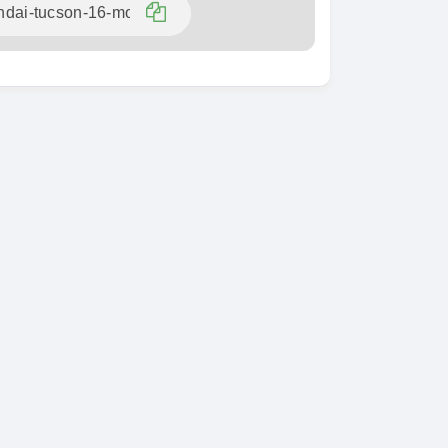
SPÉCIAL
KIA Sorento
SPÉCIAL
Sorento full option
CX-5
 sport
2021
60000 Km
18 500 000
0 Km
FCFA
En vente
000
FCFA