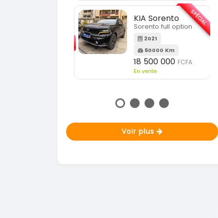
En vente
SPÉCIAL
KIA Sorento
SPÉCIAL
orento full option
KIA Sportage
Sportage 2021
2021
60000 Km
2021
18 500 000
FCFA
78000 Km
n vente
14 500 000
FCFA
En vente
Voir plus