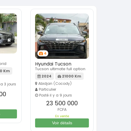
4
Hyundai Tucson
rid
Tucson ultimate full option
0 Km
2024
21000 Km
Abidjan (Cocody)
 a 3 jours
Particulier
00
Posté il y a 9 jours
23 500 000
FCFA
s
En vente
Voir détails