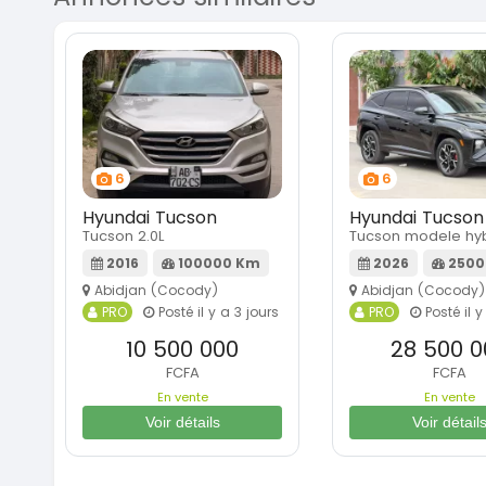
6
6
Hyundai Tucson
Hyundai Tucson
Tucson 2.0L
Tucson modele hyb
2016
100000 Km
2026
2500
Abidjan (Cocody)
Abidjan (Cocody)
PRO
Posté il y a 3 jours
PRO
Posté il y
10 500 000
28 500 0
FCFA
FCFA
En vente
En vente
Voir détails
Voir détail