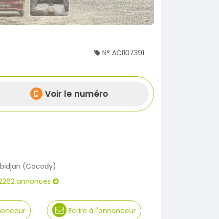
N° ACI107391
Voir le numéro
bidjan (Cocody)
2262 annonces
nnonceur
Ecrire à l'annonceur