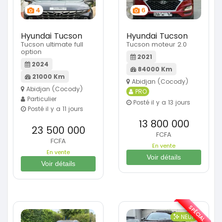
4
6
Hyundai Tucson
Hyundai Tucson
Tucson ultimate full
Tucson moteur 2.0
option
2021
2024
84000 Km
21000 Km
Abidjan (Cocody)
Abidjan (Cocody)
PRO
Particulier
Posté il y a 13 jours
Posté il y a 11 jours
13 800 000
23 500 000
FCFA
FCFA
En vente
En vente
Voir détails
Voir détails
SPÉCIAL
NEUF