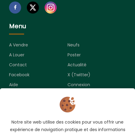
Menu
A Vendre
Neufs
A Louer
Poster
Contact
Actualité
Facebook
X (Twitter)
Aide
Connexion
Newsletter
Notre site web utilise des cookies pour vous offrir une
Souscrivez pour recevoir les meilleures opportunités.
expérience de navigation pratique et des informations