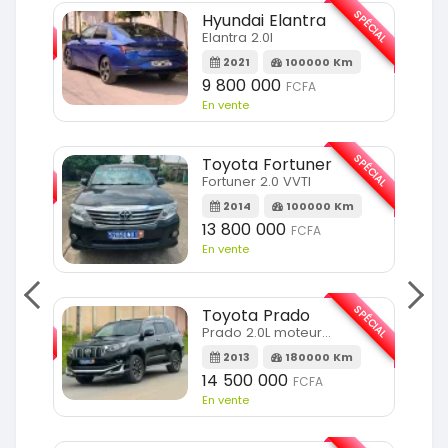
SPÉCIAL
SPÉCIAL
Hyundai Elantra
Elantra 2.0l
m
2021
100000 Km
9 800 000
FCFA
En vente
SPÉCIAL
SPÉCIAL
Toyota Fortuner
Fortuner 2.0 VVTI
m
2014
100000 Km
13 800 000
FCFA
En vente
SPÉCIAL
SPÉCIAL
Toyota Prado
Prado 2.0L moteur d4d
2013
180000 Km
14 500 000
FCFA
En vente