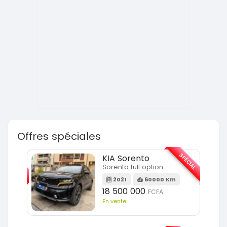
Offres spéciales
SPÉCIAL
SPÉCIAL
KIA Sorento
Sorento full option
m
2021
60000 Km
18 500 000
FCFA
En vente