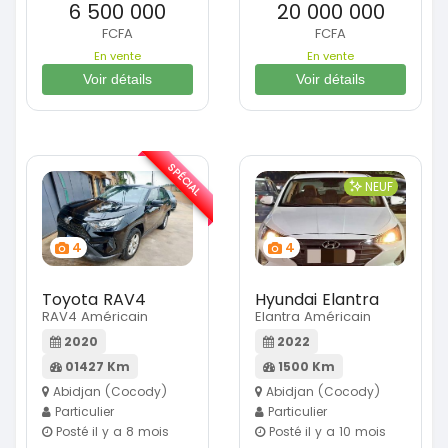
6 500 000
20 000 000
FCFA
FCFA
En vente
En vente
Voir détails
Voir détails
SPÉCIAL
NEUF
4
4
Toyota RAV4
Hyundai Elantra
RAV4 Américain
Elantra Américain
2020
2022
01427 Km
1500 Km
Abidjan (Cocody)
Abidjan (Cocody)
Particulier
Particulier
Posté il y a 8 mois
Posté il y a 10 mois