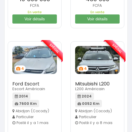
FCFA
FCFA
En vente
En vente
Voir détails
Voir détails
SPÉCIAL
SPÉCIAL
4
4
Ford Escort
Mitsubishi L200
Escort Américain
L200 Américain
2014
2024
7600 Km
0052 Km
Abidjan (Cocody)
Abidjan (Cocody)
Particulier
Particulier
Posté il y a 1 mois
Posté il y a 8 mois