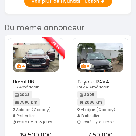
Voir plus de Hyundai Tucson
Du même annonceur
SPÉCIAL
4
4
Haval H6
Toyota RAV4
H6 Américain
RAV4 Américain
2023
2005
7580 Km
2088 Km
Abidjan (Cocody)
Abidjan (Cocody)
Particulier
Particulier
Posté il y a 18 jours
Posté il y a 1 mois
19 500 000
450 000