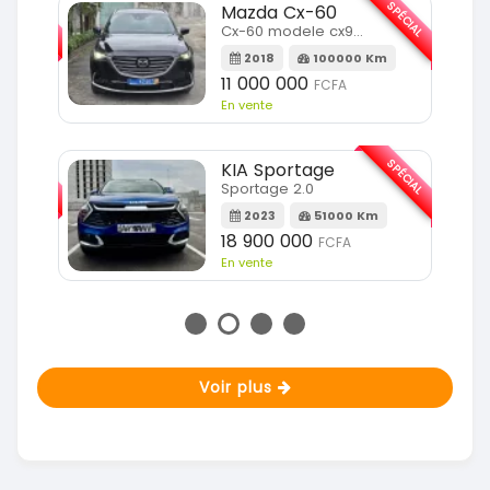
SPÉCIAL
SPÉCIAL
Mazda Cx-60
Cx-60 modele cx9 full option
Km
2018
100000 Km
11 000 000
FCFA
En vente
SPÉCIAL
SPÉCIAL
KIA Sportage
Sportage 2.0
m
2023
51000 Km
18 900 000
FCFA
En vente
Voir plus