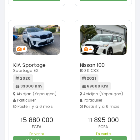
4
4
KIA Sportage
Nissan 100
Sportage EX
100 KICKS
2020
2021
33000 Km
69000 Km
Abidjan (Yopougon)
Abidjan (Yopougon)
Particulier
Particulier
Posté il y a 6 mois
Posté il y a 6 mois
15 880 000
11 895 000
FCFA
FCFA
En vente
En vente