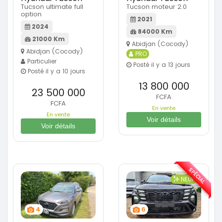
Tucson ultimate full
Tucson moteur 2.0
option
2021
2024
84000 Km
21000 Km
Abidjan (Cocody)
Abidjan (Cocody)
PRO
Particulier
Posté il y a 13 jours
Posté il y a 10 jours
13 800 000
23 500 000
FCFA
FCFA
En vente
En vente
Voir détails
Voir détails
SPÉCIAL
NEUF
4
6