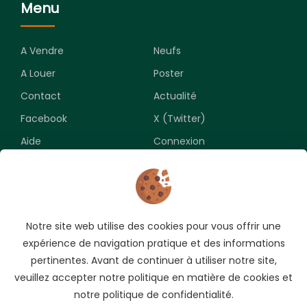
Menu
A Vendre
Neufs
A Louer
Poster
Contact
Actualité
Facebook
X (Twitter)
Aide
Connexion
Newsletter
Notre site web utilise des cookies pour vous offrir une
Souscrivez pour recevoir les meilleures opportunités.
expérience de navigation pratique et des informations
pertinentes. Avant de continuer à utiliser notre site,
veuillez accepter notre politique en matière de cookies et
notre politique de confidentialité.