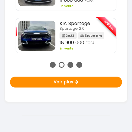
11 000 000
FCFA
En vente
SPÉCIAL
SPÉCIAL
KIA Sportage
Sportage 2.0
m
2023
51000 Km
18 900 000
FCFA
En vente
Voir plus