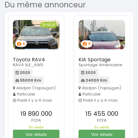
Du même annonceur
NEUF
4
4
Toyota RAV4
KIA Sportage
RAV4 XLE_AWD
Sportage Américaine
2020
2020
55000 Km
24000 Km
Abidjan (Yopougon)
Abidjan (Yopougon)
Particulier
Particulier
Posté il y a 6 mois
Posté il y a 6 mois
19 890 000
15 455 000
FCFA
FCFA
En vente
En vente
Voir détails
Voir détails