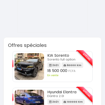
Offres spéciales
SPÉCIAL
SPÉCIAL
KIA Sorento
Sorento full option
m
2021
60000 Km
18 500 000
FCFA
En vente
SPÉCIAL
SPÉCIAL
Hyundai Elantra
Elantra 2.0l
m
2021
100000 Km