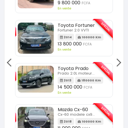
9 800 000
FCFA
En vente
SPÉCIAL
SPÉCIAL
Toyota Fortuner
Fortuner 2.0 VVTI
m
2014
100000 Km
13 800 000
FCFA
En vente
SPÉCIAL
SPÉCIAL
Toyota Prado
Prado 2.0L moteur d4d
2013
180000 Km
14 500 000
FCFA
En vente
SPÉCIAL
SPÉCIAL
Mazda Cx-60
Cx-60 modele cx9 full option
Km
2018
100000 Km