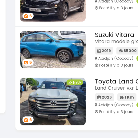
Abidjan (Cocody)
Posté il y a 3 jours
6
Suzuki Vitara
Vitara modele glx
2019
85000
Abidjan (Cocody)
5
Posté il y a 3 jours
Toyota Land C
NEUF
Land Cruiser vxr 
2026
1 Km
Abidjan (Cocody)
Posté il y a 3 jours
6