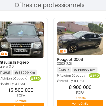
Offres de professionnels
6
5
Peugeot 3008
Toyota Prado
008 2.0L
Prado 2.0
2017
148000 Km
2011
74000 Km
Abidjan (Cocody)
PRO
Abidjan (Cocody)
PRO
Posté il y a 1 jour
Posté il y a 1 jour
8 900 000
12 800 000
FCFA
FCFA
En vente
En vente
Voir détails
Voir détails