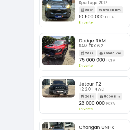
Sportage 2017
2017
97000 Km
10 500 000
FCFA
En vente
Dodge RAM
RAM TRX 6,2
2022
26000 Km
75 000 000
FCFA
En vente
Jetour T2
T2 2.0T 4WD
2024
8000 Km
28 000 000
FCFA
En vente
Changan UNI-K