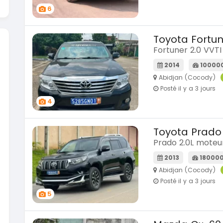
6
Toyota Fortu
Fortuner 2.0 VVTI
2014
10000
Abidjan (Cocody)
Posté il y a 3 jours
4
Toyota Prado
Prado 2.0L moteu
2013
18000
Abidjan (Cocody)
Posté il y a 3 jours
5