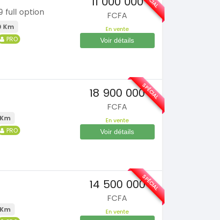
11 000 000
full option
FCFA
0 Km
En vente
PRO
Voir détails
SPÉCIAL
18 900 000
FCFA
 Km
En vente
PRO
Voir détails
SPÉCIAL
14 500 000
FCFA
 Km
En vente