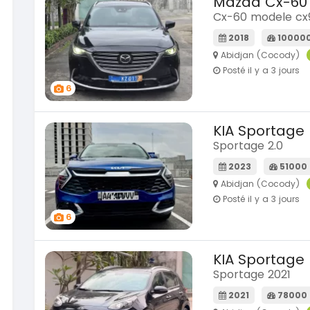
Mazda Cx-60
Cx-60 modele cx9 
2018
10000
Abidjan (Cocody)
Posté il y a 3 jours
6
KIA Sportage
Sportage 2.0
2023
51000
Abidjan (Cocody)
Posté il y a 3 jours
6
KIA Sportage
Sportage 2021
2021
78000