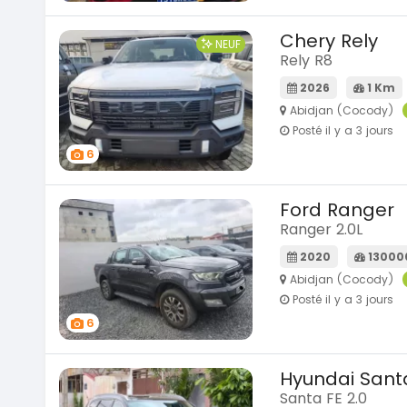
Chery Rely
NEUF
Rely R8
2026
1 Km
Abidjan (Cocody)
Posté il y a 3 jours
6
Ford Ranger
Ranger 2.0L
2020
13000
Abidjan (Cocody)
Posté il y a 3 jours
6
Hyundai Sant
Santa FE 2.0