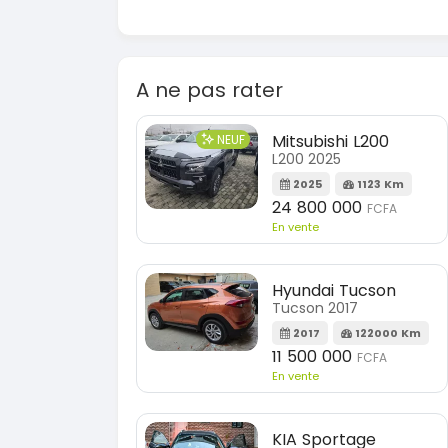
A ne pas rater
Mitsubishi L200
NEUF
L200 2025
2025
1123 Km
24 800 000
FCFA
En vente
Hyundai Tucson
Tucson 2017
2017
122000 Km
11 500 000
FCFA
En vente
KIA Sportage