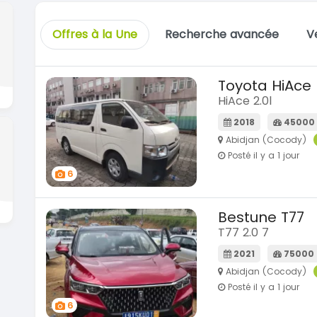
Offres à la Une
Recherche avancée
V
Toyota HiAce
HiAce 2.0l
2018
45000
Abidjan (Cocody)
Posté il y a 1 jour
6
Bestune T77
T77 2.0 7
2021
75000
Abidjan (Cocody)
Posté il y a 1 jour
6