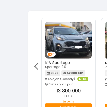
6
ortage
Mitsubishi Pajero
3
 2.0
Pajero 3.0
52000 Km
2021
58000 Km
 (Cocody)
PRO
Abidjan (Cocody)
PRO
y a 1 jour
Posté il y a 1 jour
3 800 000
15 500 000
FCFA
FCFA
En vente
En vente