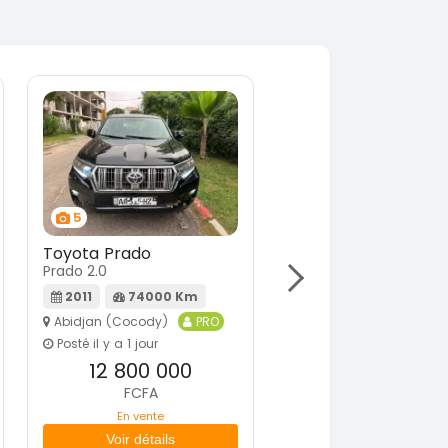
6
6
Toyota Prado
Toyota Prado
Prado 2.0
Prado 2.0
2010
150000 Km
2020
144000 
Abidjan (Cocody)
PRO
Abidjan (Cocody)
Posté il y a 1 jour
Posté il y a 1 jour
12 800 000
27 000 000
FCFA
FCFA
En vente
En vente
Voir détails
Voir détails