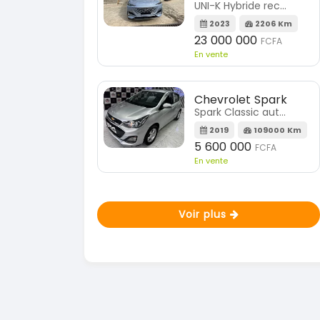
UNI-K Hybride rechargeable
2023
2206 Km
23 000 000
FCFA
En vente
Chevrolet Spark
Spark Classic automatique
2019
109000 Km
5 600 000
FCFA
En vente
Voir plus