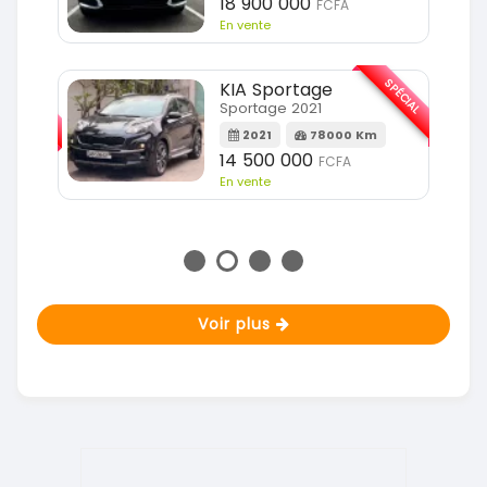
18 900 000
FCFA
En vente
SPÉCIAL
KIA Sportage
SPÉCIAL
Sportage 2021
2021
78000 Km
m
14 500 000
FCFA
En vente
Voir plus