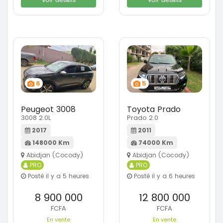
6
5
Peugeot 3008
Toyota Prado
3008 2.0L
Prado 2.0
2017
2011
148000 Km
74000 Km
Abidjan (Cocody)
Abidjan (Cocody)
PRO
PRO
Posté il y a 5 heures
Posté il y a 6 heures
8 900 000
12 800 000
FCFA
FCFA
En vente
En vente