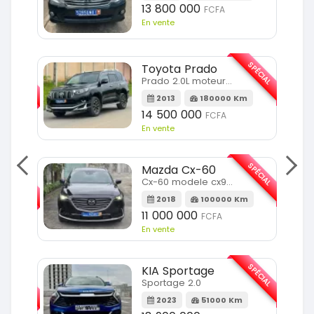
13 800 000
FCFA
En vente
SPÉCIAL
Toyota Prado
SPÉCIAL
Prado 2.0L moteur d4d
2013
180000 Km
14 500 000
FCFA
En vente
SPÉCIAL
Mazda Cx-60
SPÉCIAL
Cx-60 modele cx9 full option
2018
100000 Km
Km
11 000 000
FCFA
En vente
SPÉCIAL
KIA Sportage
SPÉCIAL
Sportage 2.0
2023
51000 Km
m