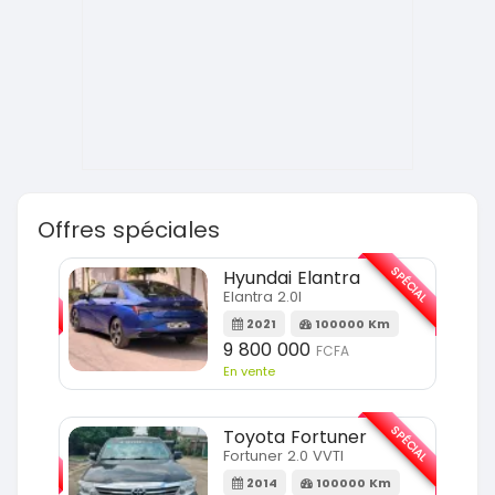
Offres spéciales
SPÉCIAL
SPÉCIAL
Hyundai Elantra
Elantra 2.0l
m
2021
100000 Km
9 800 000
FCFA
En vente
SPÉCIAL
SPÉCIAL
Toyota Fortuner
Fortuner 2.0 VVTI
m
2014
100000 Km