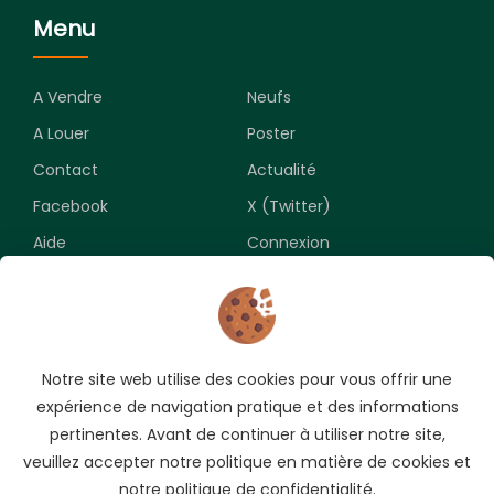
Menu
A Vendre
Neufs
A Louer
Poster
Contact
Actualité
Facebook
X (Twitter)
Aide
Connexion
Newsletter
Notre site web utilise des cookies pour vous offrir une
Souscrivez pour recevoir les meilleures opportunités.
expérience de navigation pratique et des informations
pertinentes. Avant de continuer à utiliser notre site,
veuillez accepter notre politique en matière de cookies et
notre politique de confidentialité.