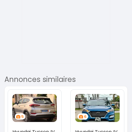
Annonces similaires
5
6
Hyundai Tucson IV
Hyundai Tucson IV