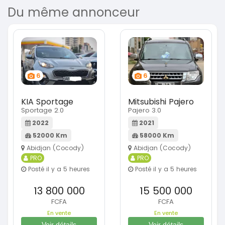
Du même annonceur
6
6
KIA Sportage
Mitsubishi Pajero
Sportage 2.0
Pajero 3.0
2022
2021
52000 Km
58000 Km
Abidjan (Cocody)
Abidjan (Cocody)
PRO
PRO
Posté il y a 5 heures
Posté il y a 5 heures
13 800 000
15 500 000
FCFA
FCFA
En vente
En vente
Voir détails
Voir détails