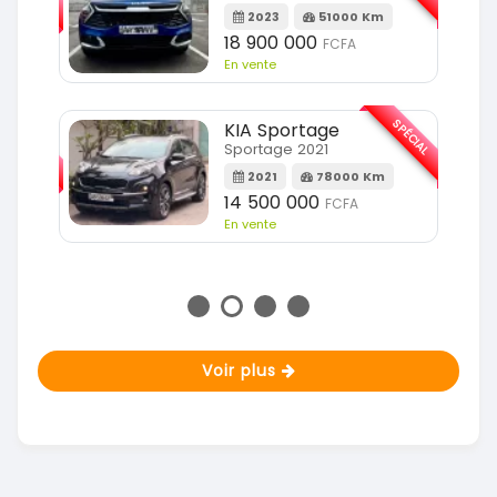
2023
51000 Km
m
18 900 000
FCFA
En vente
SPÉCIAL
KIA Sportage
SPÉCIAL
Sportage 2021
2021
78000 Km
m
14 500 000
FCFA
En vente
Voir plus