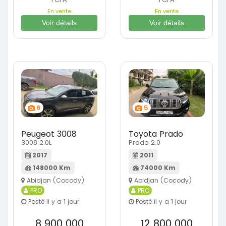
En vente
En vente
Voir détails
Voir détails
6
5
Peugeot 3008
Toyota Prado
3008 2.0L
Prado 2.0
2017
2011
148000 Km
74000 Km
Abidjan (Cocody)
Abidjan (Cocody)
PRO
PRO
Posté il y a 1 jour
Posté il y a 1 jour
8 900 000
12 800 000