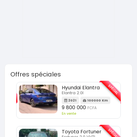
Offres spéciales
SPÉCIAL
SPÉCIAL
Hyundai Elantra
Elantra 2.0l
m
2021
100000 Km
9 800 000
FCFA
En vente
SPÉCIAL
SPÉCIAL
Toyota Fortuner
Fortuner 2.0 VVTI