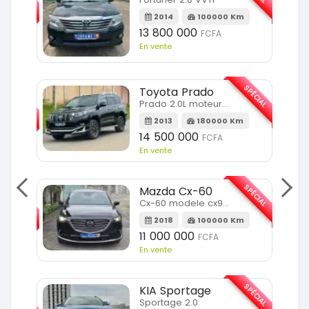
m
2014
100000 Km
13 800 000
FCFA
En vente
SPÉCIAL
Toyota Prado
SPÉCIAL
Prado 2.0L moteur d4d
2013
180000 Km
14 500 000
FCFA
En vente
SPÉCIAL
Mazda Cx-60
SPÉCIAL
Cx-60 modele cx9 full option
2018
100000 Km
Km
11 000 000
FCFA
En vente
SPÉCIAL
KIA Sportage
SPÉCIAL
Sportage 2.0