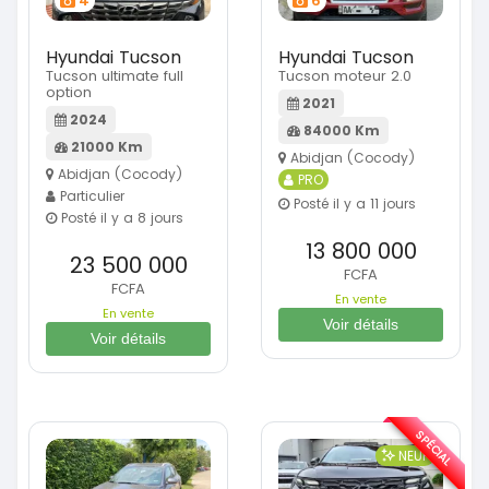
4
6
Hyundai Tucson
Hyundai Tucson
Tucson ultimate full
Tucson moteur 2.0
option
2021
2024
84000 Km
21000 Km
Abidjan (Cocody)
Abidjan (Cocody)
PRO
Particulier
Posté il y a 11 jours
Posté il y a 8 jours
13 800 000
23 500 000
FCFA
FCFA
En vente
En vente
Voir détails
Voir détails
SPÉCIAL
NEUF