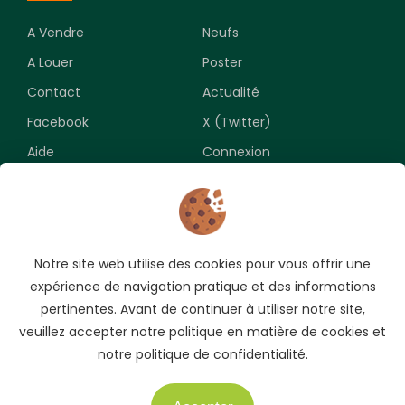
A Vendre
Neufs
A Louer
Poster
Contact
Actualité
Facebook
X (Twitter)
Aide
Connexion
Newsletter
Notre site web utilise des cookies pour vous offrir une
Souscrivez pour recevoir les meilleures opportunités.
expérience de navigation pratique et des informations
pertinentes. Avant de continuer à utiliser notre site,
veuillez accepter notre politique en matière de cookies et
notre politique de confidentialité.