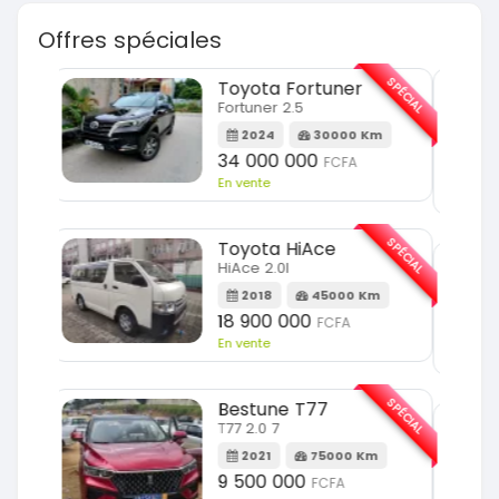
Offres spéciales
SPÉCIAL
SPÉCIAL
KIA Sorento
Sorento full option
m
2021
60000 Km
18 500 000
FCFA
En vente
SPÉCIAL
SPÉCIAL
Hyundai Elantra
Elantra 2.0l
m
2021
100000 Km
9 800 000
FCFA
En vente
SPÉCIAL
SPÉCIAL
Toyota Fortuner
Fortuner 2.0 VVTI
m
2014
100000 Km
13 800 000
FCFA