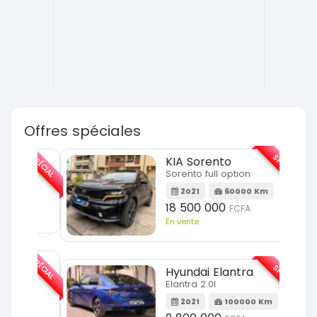
Offres spéciales
SPÉCIAL
SPÉCIAL
KIA Sorento
Sorento full option
m
2021
60000 Km
18 500 000
FCFA
En vente
SPÉCIAL
SPÉCIAL
Hyundai Elantra
Elantra 2.0l
m
2021
100000 Km