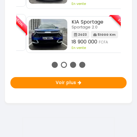
En vente
SPÉCIAL
SPÉCIAL
KIA Sportage
Sportage 2.0
m
2023
51000 Km
18 900 000
FCFA
En vente
Voir plus