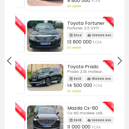
9 800 000
FCFA
En vente
SPÉCIAL
SPÉCIAL
Toyota Fortuner
Fortuner 2.0 VVTI
m
2014
100000 Km
13 800 000
FCFA
En vente
SPÉCIAL
SPÉCIAL
Toyota Prado
Prado 2.0L moteur d4d
2013
180000 Km
14 500 000
FCFA
En vente
SPÉCIAL
SPÉCIAL
Mazda Cx-60
Cx-60 modele cx9 full option
Km
2018
100000 Km
11 000 000
FCFA