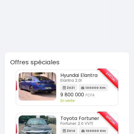
Offres spéciales
SPÉCIAL
SPÉCIAL
Hyundai Elantra
Elantra 2.0l
m
2021
100000 Km
9 800 000
FCFA
En vente
SPÉCIAL
SPÉCIAL
Toyota Fortuner
Fortuner 2.0 VVTI
m
2014
100000 Km