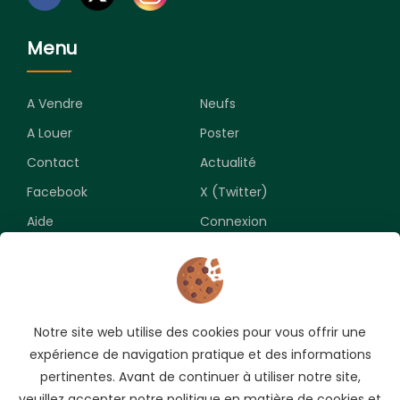
Menu
A Vendre
Neufs
A Louer
Poster
Contact
Actualité
Facebook
X (Twitter)
Aide
Connexion
Newsletter
Notre site web utilise des cookies pour vous offrir une
Souscrivez pour recevoir les meilleures opportunités.
expérience de navigation pratique et des informations
pertinentes. Avant de continuer à utiliser notre site,
veuillez accepter notre politique en matière de cookies et