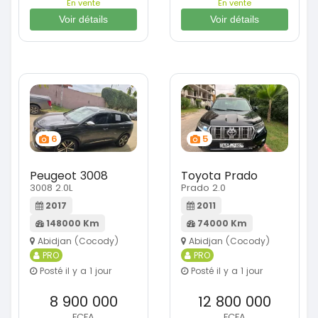
En vente
En vente
Voir détails
Voir détails
6
5
Peugeot 3008
Toyota Prado
3008 2.0L
Prado 2.0
2017
2011
148000 Km
74000 Km
Abidjan (Cocody)
Abidjan (Cocody)
PRO
PRO
Posté il y a 1 jour
Posté il y a 1 jour
8 900 000
12 800 000
FCFA
FCFA