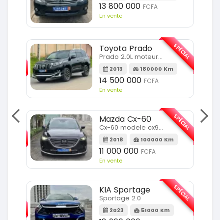
13 800 000
FCFA
En vente
SPÉCIAL
Toyota Prado
SPÉCIAL
Prado 2.0L moteur d4d
2013
180000 Km
14 500 000
FCFA
En vente
SPÉCIAL
Mazda Cx-60
SPÉCIAL
Cx-60 modele cx9 full option
2018
100000 Km
Km
11 000 000
FCFA
En vente
SPÉCIAL
KIA Sportage
SPÉCIAL
Sportage 2.0
2023
51000 Km
m