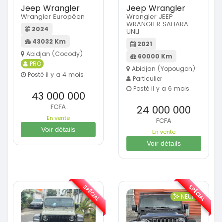
Jeep Wrangler
Jeep Wrangler
Wrangler Européen
Wrangler JEEP
WRANGLER SAHARA
2024
UNLI
43032 Km
2021
Abidjan (Cocody)
60000 Km
PRO
Abidjan (Yopougon)
Posté il y a 4 mois
Particulier
Posté il y a 6 mois
43 000 000
FCFA
24 000 000
En vente
FCFA
Voir détails
En vente
Voir détails
SPÉCIAL
SPÉCIAL
NEUF