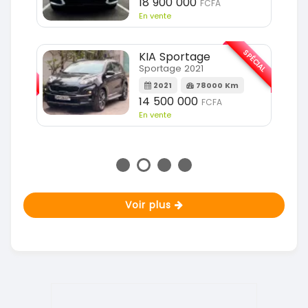
18 900 000
FCFA
En vente
SPÉCIAL
KIA Sportage
SPÉCIAL
Sportage 2021
2021
78000 Km
m
14 500 000
FCFA
En vente
Voir plus