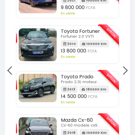
2021
100000 Km
9 800 000
FCFA
En vente
SPÉCIAL
SPÉCIAL
Toyota Fortuner
Fortuner 2.0 VVTI
m
2014
100000 Km
13 800 000
FCFA
En vente
SPÉCIAL
SPÉCIAL
Toyota Prado
Prado 2.0L moteur d4d
2013
180000 Km
14 500 000
FCFA
En vente
SPÉCIAL
SPÉCIAL
Mazda Cx-60
Cx-60 modele cx9 full option
Km
2018
100000 Km