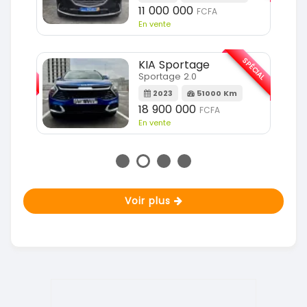
11 000 000
FCFA
En vente
SPÉCIAL
SPÉCIAL
KIA Sportage
Sportage 2.0
m
2023
51000 Km
18 900 000
FCFA
En vente
Voir plus