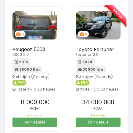
SPÉCIAL
6
6
Peugeot 5008
Toyota Fortuner
5008 2.0
Fortuner 2.5
2018
2024
95000 Km
30000 Km
Abidjan (Cocody)
Abidjan (Cocody)
PRO
PRO
Posté il y a 20 heures
Posté il y a 20 heures
11 000 000
34 000 000
FCFA
FCFA
En vente
En vente
Voir détails
Voir détails