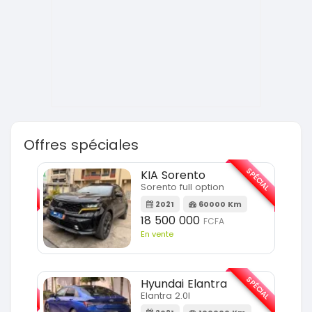
Offres spéciales
SPÉCIAL
SPÉCIAL
KIA Sorento
Sorento full option
m
2021
60000 Km
18 500 000
FCFA
En vente
SPÉCIAL
SPÉCIAL
Hyundai Elantra
Elantra 2.0l
m