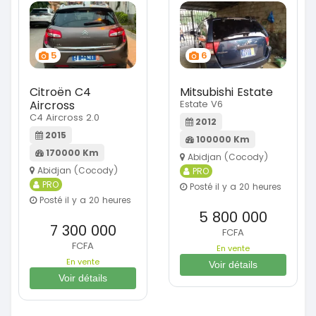
5
6
Citroën C4
Mitsubishi Estate
Aircross
Estate V6
C4 Aircross 2.0
2012
2015
100000 Km
170000 Km
Abidjan (Cocody)
Abidjan (Cocody)
PRO
PRO
Posté il y a 20 heures
Posté il y a 20 heures
5 800 000
7 300 000
FCFA
FCFA
En vente
En vente
Voir détails
Voir détails