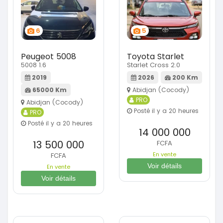
6
5
Peugeot 5008
Toyota Starlet
5008 1.6
Starlet Cross 2.0
2019
2026
200 Km
65000 Km
Abidjan (Cocody)
PRO
Abidjan (Cocody)
Posté il y a 20 heures
PRO
Posté il y a 20 heures
14 000 000
13 500 000
FCFA
En vente
FCFA
Voir détails
En vente
Voir détails