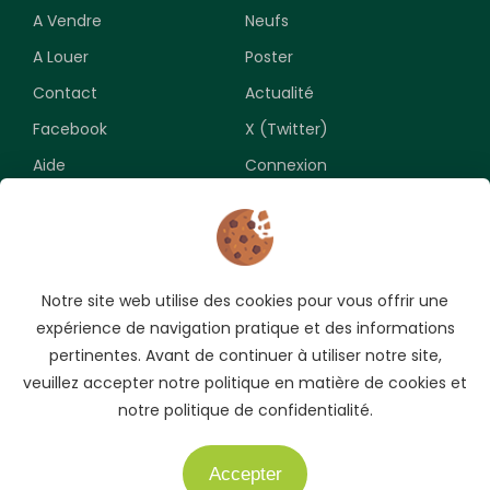
A Vendre
Neufs
A Louer
Poster
Contact
Actualité
Facebook
X (Twitter)
Aide
Connexion
Newsletter
Notre site web utilise des cookies pour vous offrir une
Souscrivez pour recevoir les meilleures opportunités.
expérience de navigation pratique et des informations
pertinentes. Avant de continuer à utiliser notre site,
veuillez accepter notre politique en matière de cookies et
notre politique de confidentialité.
Accepter
Besoin d'aide ?