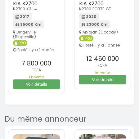
KIA K2700
KIA K2700
K2700 K3 L4
K2700 FORTE GT
2017
2020
95000 Km
23000 Km
Bingerville
Abidjan (Cocody)
(Bingerville)
PRO
PRO
Posté il y a 1 année
Posté il y a 1 année
12 450 000
7 800 000
FCFA
FCFA
En vente
En vente
Voir détails
Voir détails
Du même annonceur